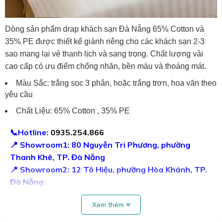
Dòng sản phẩm drap khách sạn Đà Nẵng 65% Cotton và
35% PE được thiết kế giành riêng cho các khách sạn 2-3
sao mang lại vẻ thanh lịch và sang trọng. Chất lượng vải
cao cấp có ưu điểm chống nhăn, bền màu và thoáng mát.
Màu Sắc: trắng sọc 3 phân, hoặc trắng trơn, hoa văn theo
yêu cầu
Chất Liệu: 65% Cotton , 35% PE
📞Hotline:
0935.254.866
📍 Showroom1: 80 Nguyễn Tri Phương, phường
Thanh Khê, TP. Đà Nẵng
📍 Showroom2: 12 Tô Hiệu, phường Hòa Khánh, TP.
Đà Nẵng
📍 Showroom3: 71 Trương Quốc Dụng, phường Sơn
Xem thêm
Trà, TP. Đà Nẵng
🌐Website:
suongtuyet.com