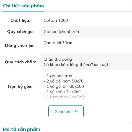
Chi tiết sản phẩm
Chất liệu:
Cotton T200
Quy cách ga:
Ga bọc (chun) trơn
Cao dưới 30cm
Dùng cho nệm:
Chăn thu đông
Quy cách chăn:
Có khóa kéo, lồng thêm được ruột
- 1 ga bọc trơn
- 2 vỏ gối nằm 50x70
Trọn bộ gồm:
- 1 vỏ gối ôm 35x100
- 1 vỏ chăn 2mx2m2
- 1 ruột chăn 2mx2m2
Xem thêm
Mô tả sản phẩm