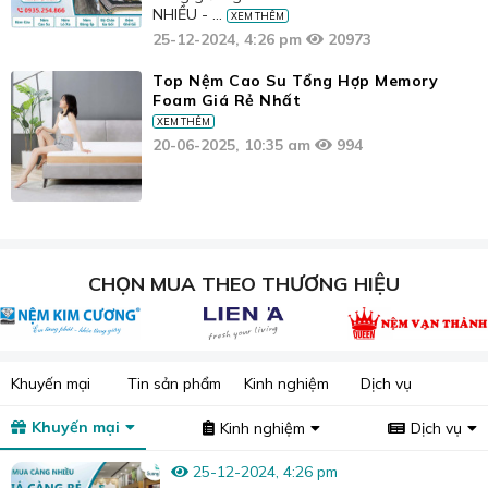
NHIỀU - ...
XEM THÊM
25-12-2024, 4:26 pm
20973
Top Nệm Cao Su Tổng Hợp Memory
Foam Giá Rẻ Nhất
XEM THÊM
20-06-2025, 10:35 am
994
CHỌN MUA THEO THƯƠNG HIỆU
Khuyến mại
Tin sản phẩm
Kinh nghiệm
Dịch vụ
Khuyến mại
Kinh nghiệm
Dịch vụ
25-12-2024, 4:26 pm