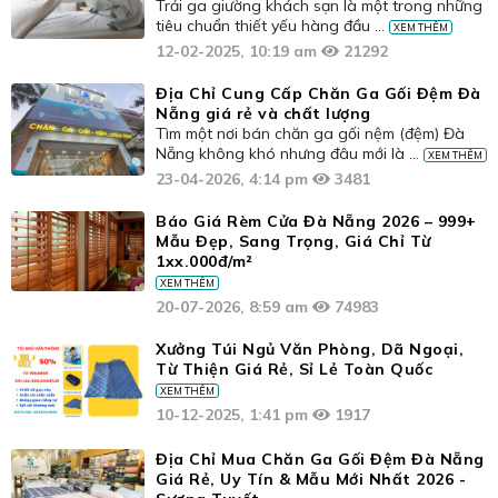
Trải ga giường khách sạn là một trong những
tiêu chuẩn thiết yếu hàng đầu ...
XEM THÊM
12-02-2025, 10:19 am
21292
Địa Chỉ Cung Cấp Chăn Ga Gối Đệm Đà
Nẵng giá rẻ và chất lượng
Tìm một nơi bán chăn ga gối nệm (đệm) Đà
Nẵng không khó nhưng đâu mới là ...
XEM THÊM
23-04-2026, 4:14 pm
3481
Báo Giá Rèm Cửa Đà Nẵng 2026 – 999+
Mẫu Đẹp, Sang Trọng, Giá Chỉ Từ
1xx.000đ/m²
XEM THÊM
20-07-2026, 8:59 am
74983
Xưởng Túi Ngủ Văn Phòng, Dã Ngoại,
Từ Thiện Giá Rẻ, Sỉ Lẻ Toàn Quốc
XEM THÊM
10-12-2025, 1:41 pm
1917
Địa Chỉ Mua Chăn Ga Gối Đệm Đà Nẵng
Giá Rẻ, Uy Tín & Mẫu Mới Nhất 2026 -