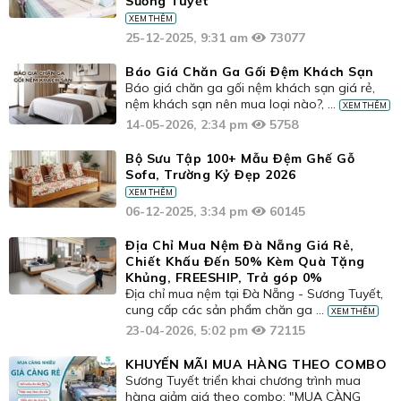
Sương Tuyết
XEM THÊM
25-12-2025, 9:31 am
73077
Báo Giá Chăn Ga Gối Đệm Khách Sạn
Báo giá chăn ga gối nệm khách sạn giá rẻ,
nệm khách sạn nên mua loại nào?, ...
XEM THÊM
14-05-2026, 2:34 pm
5758
Bộ Sưu Tập 100+ Mẫu Đệm Ghế Gỗ
Sofa, Trường Kỷ Đẹp 2026
XEM THÊM
06-12-2025, 3:34 pm
60145
Địa Chỉ Mua Nệm Đà Nẵng Giá Rẻ,
Chiết Khấu Đến 50% Kèm Quà Tặng
Khủng, FREESHIP, Trả góp 0%
Địa chỉ mua nệm tại Đà Nẵng - Sương Tuyết,
cung cấp các sản phẩm chăn ga ...
XEM THÊM
23-04-2026, 5:02 pm
72115
KHUYẾN MÃI MUA HÀNG THEO COMBO
Sương Tuyết triển khai chương trình mua
hàng giảm giá theo combo: "MUA CÀNG