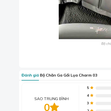
Bộ chă
Kết cấu của bộ chăn ga
gấm:
01 ga phủ.
02 vỏ gối nằm.
Đánh giá
Bộ Chăn Ga Gối Lụa Charm 03
01 vỏ gối ôm.
01 vỏ chăn gấm cao cấp có sẵn ruột.
5
Đặc điểm của chăn ga gối
vải
gấm
cao 
4
SAO TRUNG BÌNH
Chăn ga gối vải gấm cao cấp mang đến trải nghiệm
3
0
Chất liệu:
Vải gấm mềm mịn, thoáng mát, tạo cả
2