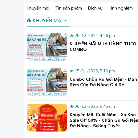
Khuyến mại
Tin sản phẩm
Dịch vụ
Kinh nghiệm
KHUYẾN MẠI
25-12-2024, 4:26 pm
KHUYẾN MÃI MUA HÀNG THEO
COMBO
15-01-2025, 5:16 pm
Combo Chăn Ra Gối Đệm - Màn
Rèm Cửa Đà Nẵng Giá Rẻ
06-12-2025, 8:45 am
Khuyến Mãi Cuối Năm - Xả Kho
Sale Off 50% - Chăn Ga Gối Nệ
Đà Nẵng - Sương Tuyết