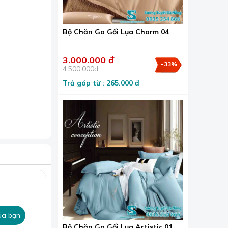
Bộ Chăn Ga Gối Lụa Charm 04
3.000.000 đ
-33%
4.500.000đ
Trả góp từ : 265.000 đ
ủa bạn
Bộ Chăn Ga Gối Lụa Artistic 01