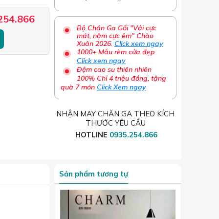
254.866
Bộ Chăn Ga Gối "Vải cực
mát, nằm cực êm" Chào
Xuân 2026.
Click xem ngay
1000+ Mẫu rèm cửa đẹp
Click xem ngay
Đệm cao su thiên nhiên
100% Chỉ 4 triệu đồng, tặng
quà 7 món
Click Xem ngay
NHẬN MAY CHĂN GA THEO KÍCH
THƯỚC YÊU CẦU
HOTLINE
0935.254.866
Sản phẩm tương tự