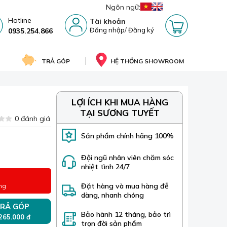
Ngôn ngữ:
Hotline
Tài khoản
Đăng nhập
/
Đăng ký
0935.254.866
TRẢ GÓP
HỆ THỐNG SHOWROOM
LỢI ÍCH KHI MUA HÀNG
TẠI SƯƠNG TUYẾT
0 đánh giá
Sản phẩm chính hãng 100%
Đội ngũ nhân viên chăm sóc
nhiệt tình 24/7
Đặt hàng và mua hàng đễ
ng
dàng, nhanh chóng
RẢ GÓP
Bảo hành 12 tháng, bảo trì
 265.000 đ
trọn đời sản phẩm