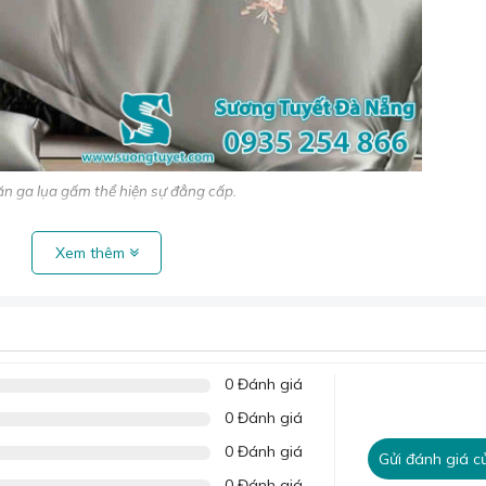
n ga lụa gấm thể hiện sự đẳng cấp.
Xem thêm
0 Đánh giá
cấp
0 Đánh giá
 tuyệt vời cho giấc ngủ của bạn nhờ những ưu điểm vượt trội:
0 Đánh giá
Gửi đánh giá c
m giác dễ chịu khi tiếp xúc.
0 Đánh giá