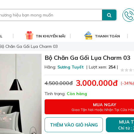
AL
TIN KHUYẾN MÃI
THANH TOÁN
Bộ Chăn Ga Gối Lụa Charm 03
Bộ Chăn Ga Gối Lụa Charm 03
Hãng:
Sương Tuyết
|
Lượt xem:
254
|
3.000.000đ
4.500.000đ
(-34%)
Tình trạng:
Còn hàng
MUA NGAY
Giao Tận Nơi Hoặc Nhận Tại Cửa Hà
MUA T
THÊM VÀO GIỎ HÀNG
Chỉ từ :