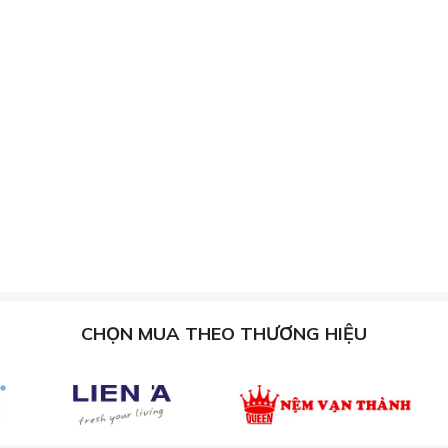
n ga lụa Hàn Quốc Charm 03
, nếu quý khách hàng ưng ý thì 
hác tại cửa hàng của chúng tôi nhé!
ng Thanh Khê, TP. Đà Nẵng
h, TP. Đà Nẵng
g Sơn Trà, TP. Đà Nẵng
CHỌN MUA THEO THƯƠNG HIỆU