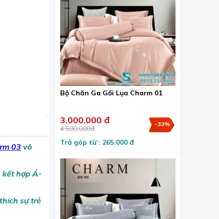
Bộ Chăn Ga Gối Lụa Charm 01
3.000.000 đ
-33%
4.500.000đ
Trả góp từ : 265.000 đ
arm 03
vô
 kết hợp Á-
thích sự trẻ