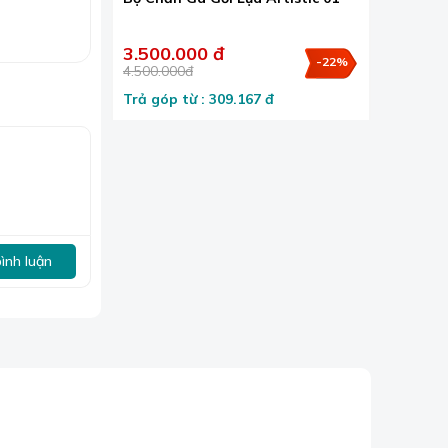
3.500.000 đ
-22%
4.500.000đ
Trả góp từ : 309.167 đ
bình luận
m mỹ của chủ