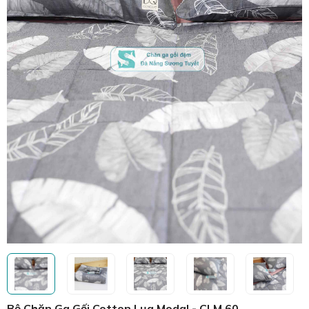
Bộ Chăn Ga Gối Cotton Lụa Modal - CLM 60