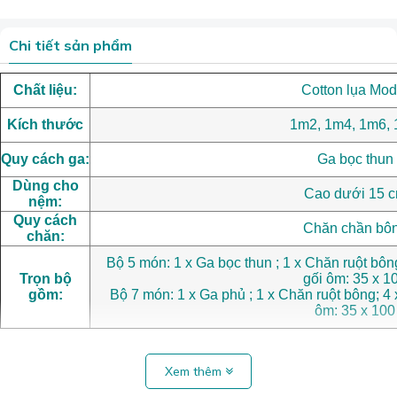
Chi tiết sản phẩm
Chất liệu:
Cotton lụa Mod
Kích thước
1m2, 1m4, 1m6,
Quy cách ga:
Ga bọc thun
Dùng cho
Cao dưới 15 
nệm:
Quy cách
Chăn chần bô
chăn:
Bộ 5 món: 1 x Ga bọc thun ;
1 x Chăn ruột bôn
Trọn bộ
gối ôm: 35 x 1
gồm:
Bộ 7 món:
1 x Ga phủ ;
1 x Chăn ruột bông; 4
ôm: 35 x 100
Xem thêm