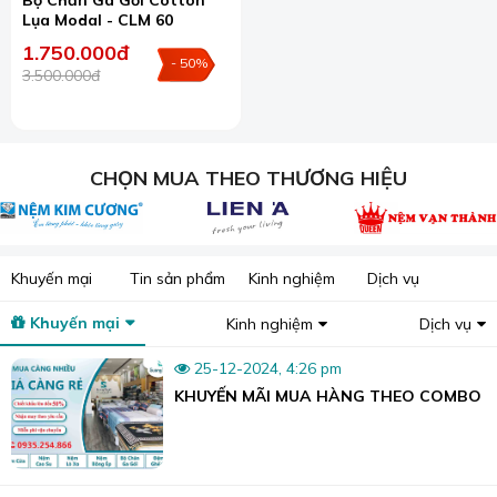
Lụa Modal - CLM 60
1.750.000đ
- 50%
3.500.000đ
CHỌN MUA THEO THƯƠNG HIỆU
Khuyến mại
Tin sản phẩm
Kinh nghiệm
Dịch vụ
Khuyến mại
Kinh nghiệm
Dịch vụ
25-12-2024, 4:26 pm
Cotton lụa đem lại sự thoải mái cho người tiêu dùng
KHUYẾN MÃI MUA HÀNG THEO COMBO
nhưng lại có độ bền tốt hơn hẳn tơ tằm 100%, màu sắc
hài hoà, giúp cho căn phòng tăng thêm vẻ sang trọng, ấn
tượng, và mức giá phải chăng hơn.