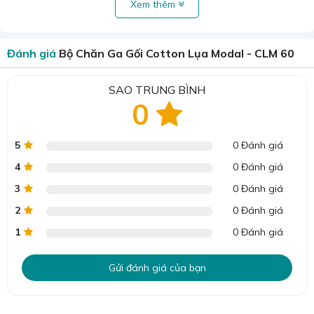
Trọn bộ ga bọc 5 món gồm :
Xem thêm
1 x Ga bọc
1 x Chăn ruột bông
Đánh giá
Bộ Chăn Ga Gối Cotton Lụa Modal - CLM 60
2 x Vỏ gối nằm: 50 x 70
1 x Vỏ gối ôm: 35 x 100
SAO TRUNG BÌNH
0
Trọn bộ ga phủ 7 món gồm :
1 x Ga phủ
5
0 Đánh giá
1 x Chăn ruột bông
4
0 Đánh giá
4 x Vỏ gối nằm: 50 x 70
3
0 Đánh giá
1 x Vỏ gối ôm: 35 x 100
2
0 Đánh giá
1
0 Đánh giá
Gửi đánh giá của bạn