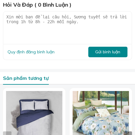
Hỏi Và Đáp ( 0 Bình Luận )
Quy định đăng bình luận
Gửi bình luận
Sản phẩm tương tự
Vài nét về chất liệu vải Cotton Modal
Cotton lụa modal
là một dòng vải thuộc họ Tencel, với