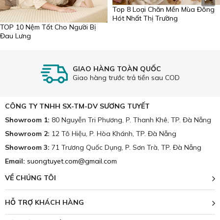
Top 8 Loại Chăn Mền Mùa Đông
Hót Nhất Thị Trường
TOP 10 Nệm Tốt Cho Người Bị
Đau Lưng
GIAO HÀNG TOÀN QUỐC
Giao hàng trước trả tiền sau COD
CÔNG TY TNHH SX-TM-DV SƯƠNG TUYẾT
Showroom 1:
80 Nguyễn Tri Phương, P. Thanh Khê, TP. Đà Nẵng
Showroom 2:
12 Tô Hiệu, P. Hòa Khánh, TP. Đà Nẵng
Showroom 3:
71 Trương Quốc Dụng, P. Sơn Trà, TP. Đà Nẵng
Modal trơn, không bị dính khi ma sát, vận động khi
Email:
suongtuyet.com@gmail.com
ngủ
VỀ CHÚNG TÔI
Ngoài ra, sợi Modal còn rất mềm mại và không bị co giãn
trong thời gian dài, không thấp nước và tích tụ hơi nước
HỖ TRỢ KHÁCH HÀNG
để tránh ảnh hưởng đến chất lượng vải.