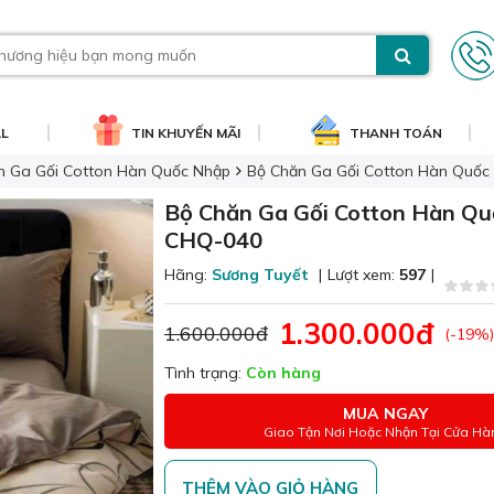
AL
TIN KHUYẾN MÃI
THANH TOÁN
n Ga Gối Cotton Hàn Quốc Nhập
Bộ Chăn Ga Gối Cotton Hàn Quố
Bộ Chăn Ga Gối Cotton Hàn Q
CHQ-040
Hãng:
Sương Tuyết
|
Lượt xem:
597
|
1.300.000đ
1.600.000đ
(-19%)
Tình trạng:
Còn hàng
MUA NGAY
Giao Tận Nơi Hoặc Nhận Tại Cửa Hà
THÊM VÀO GIỎ HÀNG