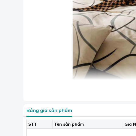
Bảng giá sản phẩm
Mẫu chăn cot
STT
Tên sản phẩm
Giá N
Bộ drap được may từ cotton Hàn Quốc mềm mại,
không phai màu sau khi giặt. Sản phẩm an toàn 