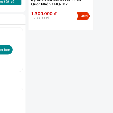
m tất cả
Quốc Nhập CHQ-017
 khi nằm.
1.300.000 đ
ệ in kỹ thuật
-25%
1.733.000đ
ản xuất theo
sóc giấc ngủ
, an toàn cho
ủa bạn
m, mà còn làm
g nhà cung
 cho khách