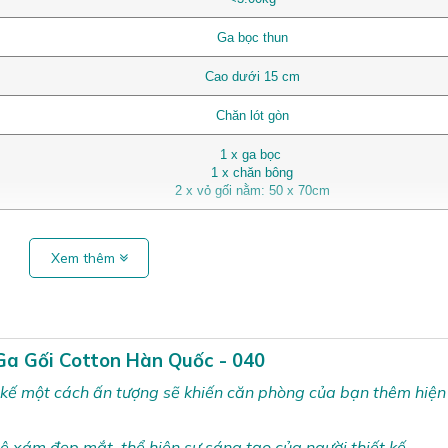
Ga bọc thun
Cao dưới 15 cm
Chăn lót gòn
1 x ga bọc
1 x chăn bông
2 x vỏ gối nằm: 50 x 70cm
Xem thêm
Ga Gối Cotton Hàn Quốc - 040
 kế một cách ấn tượng sẽ khiến căn phòng của bạn thêm hiện
hê xám đẹp mắt, thể hiện sự sáng tạo của người thiết kế.