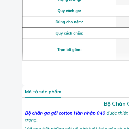
Quy cách ga:
Dùng cho nệm:
Quy cách chăn:
Trọn bộ gồm:
Mô tả sản phẩm
Bộ Chăn 
Bộ
chăn ga gối cotton Hàn nhập 040
được thiết
trọng.
Với họa tiết những nét vẽ phá luật trên nền cà p