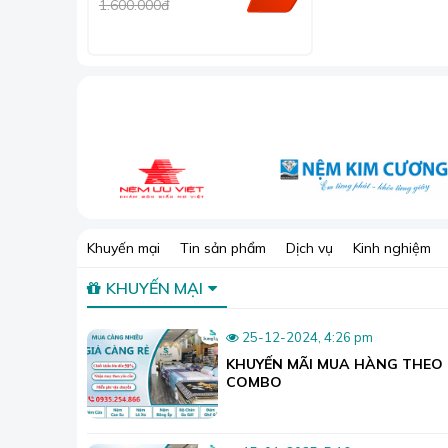
1.600.000đ
Khuyến mại
Tin sản phẩm
Dịch vụ
Kinh nghiệm
KHUYẾN MẠI
25-12-2024, 4:26 pm
KHUYẾN MÃI MUA HÀNG THEO
COMBO