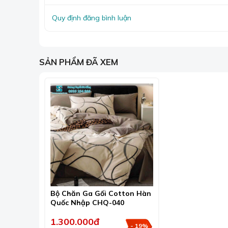
Quy định đăng bình luận
SẢN PHẨM ĐÃ XEM
Chăn
Khi mua chăn ga gối tại Sương Tuyết, khách hàng
cấu tạo, thành phần, màu sắc cũng như ưu điểm 
Bộ Chăn Ga Gối Cotton Hàn
được một món hàng phù hợp.
Quốc Nhập CHQ-040
1.300.000đ
- 19%