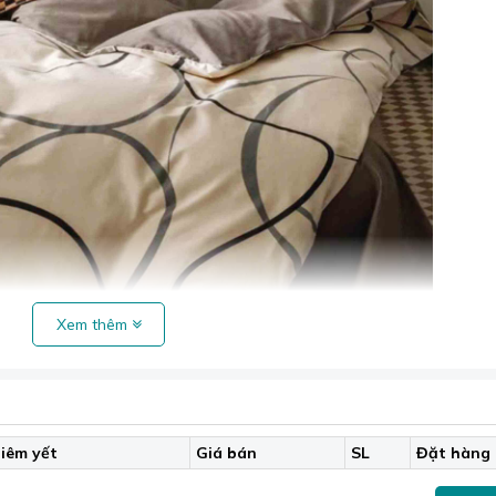
Xem thêm
ton luôn mang lại sự trẻ trung, sáng tạo.
iêm yết
Giá bán
SL
Đặt hàng
 thoáng mát. Chất liệu vải nhẹ, dễ giặt, nhanh khô và không
cho sức khỏe, không gây kích ứng da.