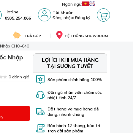
Ngôn ngữ:
Hotline
Tài khoản
Đăng nhập
/
Đăng ký
0935.254.866
TRẢ GÓP
HỆ THỐNG SHOWROOM
c Nhập CHQ-040
uốc Nhập
LỢI ÍCH KHI MUA HÀNG
TẠI SƯƠNG TUYẾT
0 đánh giá
Sản phẩm chính hãng 100%
Đội ngũ nhân viên chăm sóc
nhiệt tình 24/7
Đặt hàng và mua hàng đễ
dàng, nhanh chóng
ng
Bảo hành 12 tháng, bảo trì
trọn đời sản phẩm