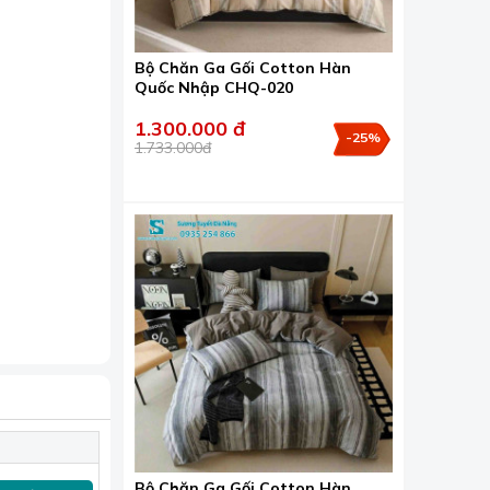
Bộ Chăn Ga Gối Cotton Hàn
Quốc Nhập CHQ-020
1.300.000 đ
-25%
1.733.000đ
 bị xù lông,
Bộ Chăn Ga Gối Cotton Hàn