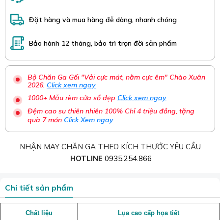
Đặt hàng và mua hàng đễ dàng, nhanh chóng
Bảo hành 12 tháng, bảo trì trọn đời sản phẩm
Bộ Chăn Ga Gối "Vải cực mát, nằm cực êm" Chào Xuân
2026.
Click xem ngay
1000+ Mẫu rèm cửa sổ đẹp
Click xem ngay
Đệm cao su thiên nhiên 100% Chỉ 4 triệu đồng, tặng
quà 7 món
Click Xem ngay
NHẬN MAY CHĂN GA THEO KÍCH THƯỚC YÊU CẦU
HOTLINE
0935.254.866
Chi tiết sản phẩm
Chất liệu
Lụa cao cấp họa tiết