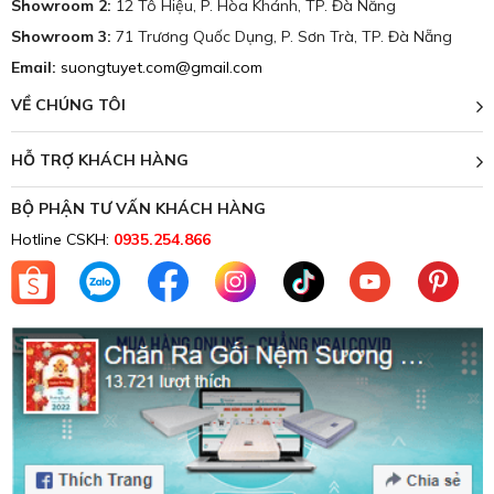
Showroom 2:
12 Tô Hiệu, P. Hòa Khánh, TP. Đà Nẵng
Showroom 3:
71 Trương Quốc Dụng, P. Sơn Trà, TP. Đà Nẵng
Email:
suongtuyet.com@gmail.com
VỀ CHÚNG TÔI
HỖ TRỢ KHÁCH HÀNG
BỘ PHẬN TƯ VẤN KHÁCH HÀNG
Hotline CSKH:
0935.254.866
Chăn ga lụa luôn mang đến vẻ đẹp độc nhất.
Trên đây là những thông tin về
bộ chăn ga gối lụa Luxury
05
, hy vọng sản phẩm này sẽ là sự lựa chọn sáng suốt và
đáng chú ý, đem đến cho bạn và gia đình những giấc ngủ