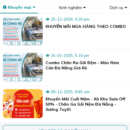
>>Tham khảo thêm các mẫu khác tại đây:
Bộ chăn ga gối
Khuyến mại
Kinh nghiệm
Dịch vụ
lụa
25-12-2024, 4:26 pm
KHUYẾN MÃI MUA HÀNG THEO COMBO
15-01-2025, 5:16 pm
Combo Chăn Ra Gối Đệm - Màn Rèm
Cửa Đà Nẵng Giá Rẻ
06-12-2025, 8:45 am
Khuyến Mãi Cuối Năm - Xả Kho Sale Off
50% - Chăn Ga Gối Nệm Đà Nẵng -
Sương Tuyết