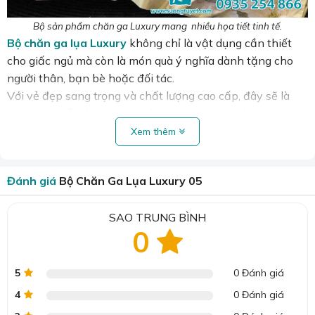
Bộ sản phẩm chăn ga Luxury mang nhiều họa tiết tinh tế.
Bộ chăn ga lụa Luxury
không chỉ là vật dụng cần thiết
cho giấc ngủ mà còn là món quà ý nghĩa dành tặng cho
người thân, bạn bè hoặc đối tác.
Với vẻ đẹp sang trọng và chất lượng cao cấp, đây sẽ là
món quà thể hiện sự quan tâm và trân trọng của bạn dành
cho người nhận.
Xem thêm
Sản phẩm hầu hết đều làm với họa tiết tự nhiên, viền trơn
đơn sắc tạo điểm nhấn cho không gian phòng ngủ thêm
Đánh giá
Bộ Chăn Ga Lụa Luxury 05
phần lộng lẫy.
>> Xem trọn bộ sưu tập tại đây:
Bộ chăn ga lụa Luxury
SAO TRUNG BÌNH
0
5
0 Đánh giá
4
0 Đánh giá