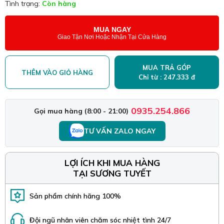
Tình trạng:
Còn hàng
MUA NGAY
Giao Tận Nơi Hoặc Nhận Tại Cửa Hàng
MUA TRẢ GÓP
THÊM VÀO GIỎ HÀNG
Chỉ từ : 247.333 đ
0935.254.866
Gọi mua hàng (8:00 - 21:00)
TƯ VẤN ZALO NGAY
LỢI ÍCH KHI MUA HÀNG
TẠI SƯƠNG TUYẾT
Sản phẩm chính hãng 100%
Đội ngũ nhân viên chăm sóc nhiệt tình 24/7