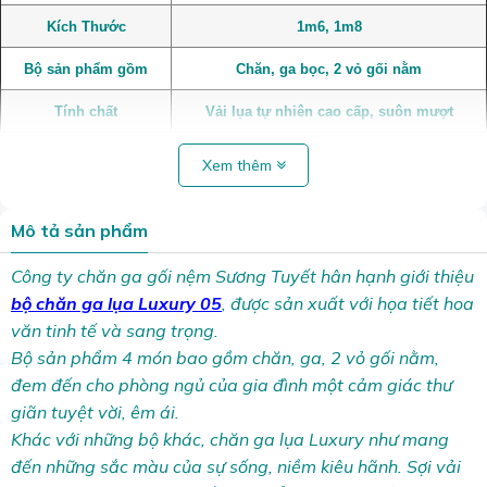
Kích Thước
1m6, 1m8
Bộ sản phẩm gồm
Chăn, ga bọc, 2 vỏ gối nằm
Tính chất
Vải lụa tự nhiên cao cấp, suôn mượt
Xem thêm
Mô tả sản phẩm
Công ty chăn ga gối nệm Sương Tuyết hân hạnh giới thiệu
bộ
chăn ga lụa Luxury 05
, được sản xuất với họa tiết hoa
văn tinh tế và sang trọng.
Bộ sản phẩm 4 món bao gồm chăn, ga, 2 vỏ gối nằm,
đem đến cho phòng ngủ của gia đình một cảm giác thư
giãn tuyệt vời, êm ái.
Khác với những bộ khác, chăn ga lụa Luxury như mang
đến những sắc màu của sự sống, niềm kiêu hãnh. Sợi vải