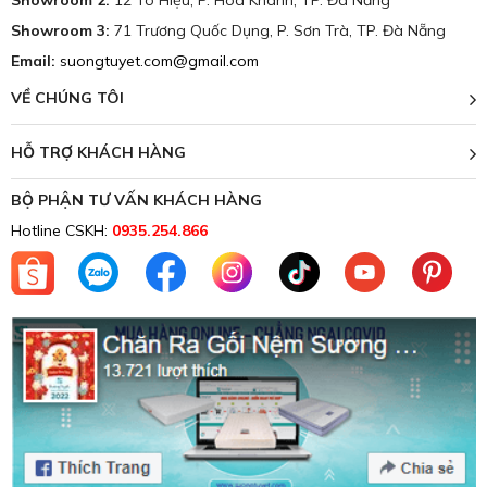
Showroom 2:
12 Tô Hiệu, P. Hòa Khánh, TP. Đà Nẵng
Rèm gỗ
PL3101 -
50mm
m2
Paulownia
> PL3106
Showroom 3:
71 Trương Quốc Dụng, P. Sơn Trà, TP. Đà Nẵng
Hệ
Email:
suongtuyet.com@gmail.com
dây
đai
VỀ CHÚNG TÔI
100%
gỗ tự
Hệ
HỖ TRỢ KHÁCH HÀNG
nhiên,
dây
khổ
thang
BỘ PHẬN TƯ VẤN KHÁCH HÀNG
Rèm
BW1101 -
rộng
50mm
m2
gỗ Basswood
> BW1109
Hotline CSKH:
0935.254.866
Hệ
50mm,
dây
dày
đai
2.9mm
+- 5mm
Hệ
dây
thang
Rèm gỗ
MP2101 -
50mm
m2
Marupa
> MP2106
Hệ
dây
đai