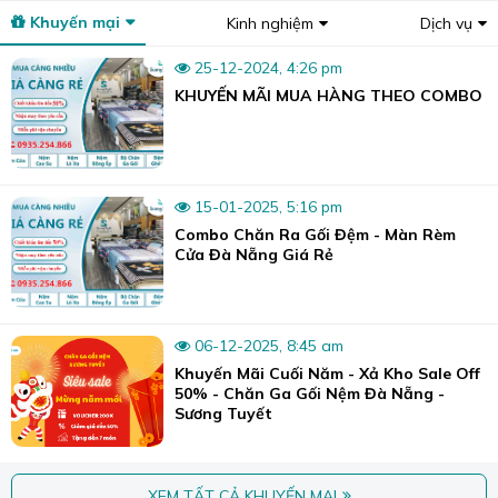
Khuyến mại
Kinh nghiệm
Dịch vụ
Với chất liệu gỗ tự nhiên cao cấp và quy trình xử lý hiện
đại, rèm gỗ Modero có độ bền cao, ít bị cong vênh, mối
25-12-2024, 4:26 pm
mọt và dễ dàng vệ sinh.
KHUYẾN MÃI MUA HÀNG THEO COMBO
An toàn cho sức khỏe, thân thiện với môi trường:
Rèm gỗ Modero được làm từ gỗ tự nhiên, không chứa hóa
chất độc hại, đảm bảo an toàn cho sức khỏe người sử
15-01-2025, 5:16 pm
dụng và thân thiện với môi trường.
Combo Chăn Ra Gối Đệm - Màn Rèm
Cửa Đà Nẵng Giá Rẻ
06-12-2025, 8:45 am
Khuyến Mãi Cuối Năm - Xả Kho Sale Off
50% - Chăn Ga Gối Nệm Đà Nẵng -
Sương Tuyết
XEM TẤT CẢ KHUYẾN MẠI