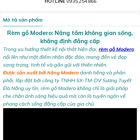
HOTLINE
0935.254.866
Mô tả sản phẩm
Rèm gỗ Modero: Nâng tầm không gian sống,
khẳng định đẳng cấp
Trong xu hướng thiết kế nội thất hiện đại,
rèm gỗ Modero
nổi lên như một điểm nhấn độc đáo, mang đến vẻ đẹp
sang trọng, tinh tế và gần gũi với thiên nhiên.
Được sản xuất bởi hãng Modero
danh tiếng và phân
phối, lắp đặt bởi công ty TNHH SX-TM-DV Sương Tuyết
Đà Nẵng uy tín, rèm gỗ Modero không chỉ là giải pháp
che chắn ánh sáng hiệu quả mà còn là tuyên ngôn về
phong cách sống đẳng cấp của gia chủ.