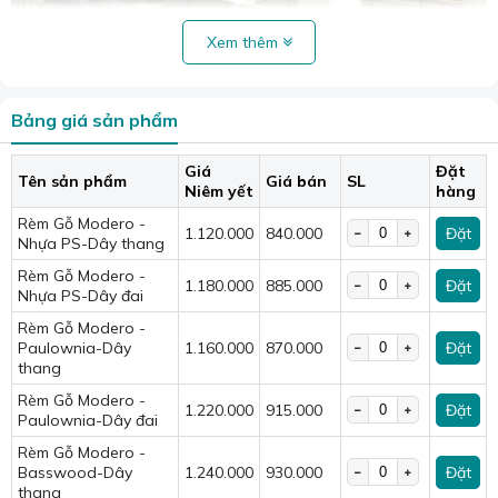
Xem thêm
Bảng giá sản phẩm
Giá
Đặt
Tên sản phẩm
Giá bán
SL
Niêm yết
hàng
Rèm gỗ Modero được đánh giá là gỗ cao cấp nhất hiện nay.
Rèm Gỗ Modero -
Vẻ đẹp vượt thời gian từ chất liệu gỗ tự nhiên
1.120.000
840.000
Đặt
Nhựa PS-Dây thang
cao cấp
Rèm Gỗ Modero -
1.180.000
885.000
Đặt
Rèm sáo gỗ Modero
được chế tác từ những loại gỗ tự
Nhựa PS-Dây đai
nhiên cao cấp như gỗ sồi, gỗ thông, gỗ tùng... trải qua quy
Rèm Gỗ Modero -
trình xử lý nghiêm ngặt, đảm bảo độ bền bỉ, chống cong
Paulownia-Dây
1.160.000
870.000
Đặt
thang
vênh, mối mọt và chịu được tác động của thời tiết.
Rèm Gỗ Modero -
1.220.000
915.000
Đặt
Paulownia-Dây đai
Rèm Gỗ Modero -
Basswood-Dây
1.240.000
930.000
Đặt
thang