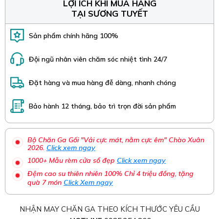
LỢI ÍCH KHI MUA HÀNG
TẠI SƯƠNG TUYẾT
Sản phẩm chính hãng 100%
Đội ngũ nhân viên chăm sóc nhiệt tình 24/7
Đặt hàng và mua hàng đễ dàng, nhanh chóng
Bảo hành 12 tháng, bảo trì trọn đời sản phẩm
Bộ Chăn Ga Gối "Vải cực mát, nằm cực êm" Chào Xuân
2026.
Click xem ngay
1000+ Mẫu rèm cửa sổ đẹp
Click xem ngay
Đệm cao su thiên nhiên 100% Chỉ 4 triệu đồng, tặng
quà 7 món
Click Xem ngay
NHẬN MAY CHĂN GA THEO KÍCH THƯỚC YÊU CẦU