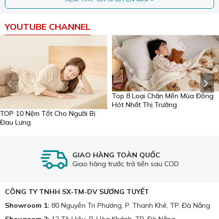
Rèm gỗ dùng cho phòng tắm mà không lo bị mốc.
YOUTUBE CHANNEL
Bảng giá rèm gỗ Modero
Giá rèm gỗ Modero nằm trong phân khúc giá cao cấp,
tương xứng với chất lượng và thiết kế. Tuy nhiên, hãng
cũng có các dòng sản phẩm với mức giá tầm trung, phù
hợp với nhiều đối tượng khách hàng.
Để có báo giá chính xác nhất, bạn nên liên hệ trực tiếp
Top 8 Loại Chăn Mền Mùa Đông
Hót Nhất Thị Trường
với công ty TNHH SX-TM-DV Sương Tuyết Đà Nẵng để
TOP 10 Nệm Tốt Cho Người Bị
được tư vấn và khảo sát thực tế.
Đau Lưng
BẢNG GIÁ RÈM GỖ MODERO (giá thực tế
chiết khấu 25%)
GIAO HÀNG TOÀN QUỐC
Thành
Hệ
Mã sản
Giao hàng trước trả tiền sau COD
Loại gỗ
Size
ĐVT
phần
dây
phẩm
CÔNG TY TNHH SX-TM-DV SƯƠNG TUYẾT
Hệ
dây
Showroom 1:
80 Nguyễn Tri Phương, P. Thanh Khê, TP. Đà Nẵng
thang