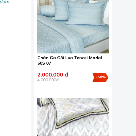
tươm.
Chăn Ga Gối Lụa Tencel Modal
60S 07
2.000.000 đ
-50%
4.000.000đ