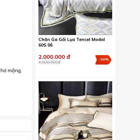
Chăn Ga Gối Lụa Tencel Modal
60S 06
2.000.000 đ
-50%
4.000.000đ
 thơ mộng,