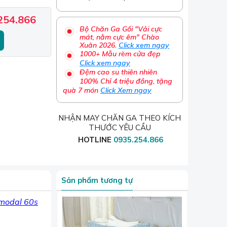
254.866
Bộ Chăn Ga Gối "Vải cực
mát, nằm cực êm" Chào
Xuân 2026.
Click xem ngay
1000+ Mẫu rèm cửa đẹp
Click xem ngay
Đệm cao su thiên nhiên
100% Chỉ 4 triệu đồng, tặng
quà 7 món
Click Xem ngay
NHẬN MAY CHĂN GA THEO KÍCH
THƯỚC YÊU CẦU
HOTLINE
0935.254.866
Sản phẩm tương tự
 modal 60s