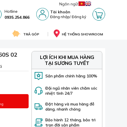
Ngôn ngữ:
Hotline
Tài khoản
Đăng nhập
/
Đăng ký
0935.254.866
TRẢ GÓP
HỆ THỐNG SHOWROOM
60S 02
LỢI ÍCH KHI MUA HÀNG
TẠI SƯƠNG TUYẾT
á
Sản phẩm chính hãng 100%
Đội ngũ nhân viên chăm sóc
nhiệt tình 24/7
Đặt hàng và mua hàng đễ
ng
dàng, nhanh chóng
Bảo hành 12 tháng, bảo trì
trọn đời sản phẩm