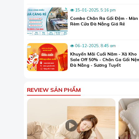
15-01-2025, 5:16 pm
Combo Chăn Ra Gối Đệm - Màn
Rèm Cửa Đà Nẵng Giá Rẻ
06-12-2025, 8:45 am
Khuyến Mãi Cuối Năm - Xả Kho
Sale Off 50% - Chăn Ga Gối Nệ
Đà Nẵng - Sương Tuyết
REVIEW SẢN PHẨM