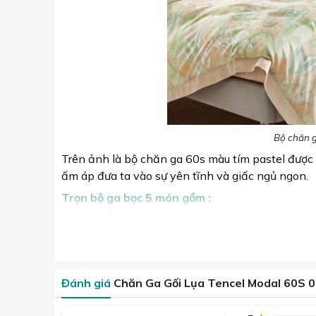
Bộ chăn g
Trên ảnh là bộ chăn ga 60s màu tím pastel được 
ấm áp đưa ta vào sự yên tĩnh và giấc ngủ ngon.
Trọn bộ ga bọc 5 món gồm :
1 x Ga bọc
1 x Chăn ruột bông
2 x Vỏ gối nằm: 50 x 70
Đánh giá
Chăn Ga Gối Lụa Tencel Modal 60S 
1 x Vỏ gối ôm: 35 x 100
>> Tha