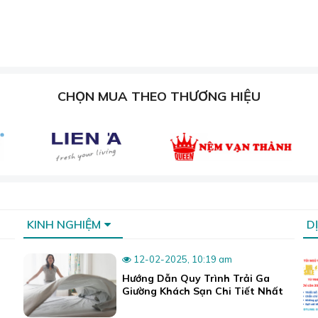
CHỌN MUA THEO THƯƠNG HIỆU
KINH NGHIỆM
D
12-02-2025, 10:19 am
Hướng Dẫn Quy Trình Trải Ga
Giường Khách Sạn Chi Tiết Nhất