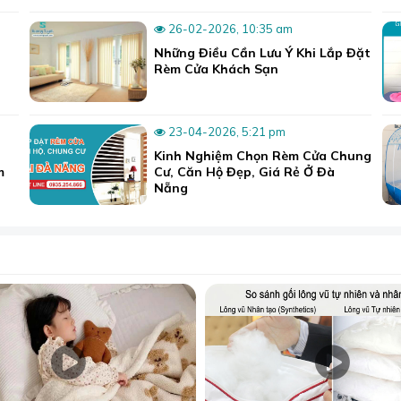
26-02-2026, 10:35 am
Những Điều Cần Lưu Ý Khi Lắp Đặt
Rèm Cửa Khách Sạn
23-04-2026, 5:21 pm
Kinh Nghiệm Chọn Rèm Cửa Chung
m
Cư, Căn Hộ Đẹp, Giá Rẻ Ở Đà
Nẵng