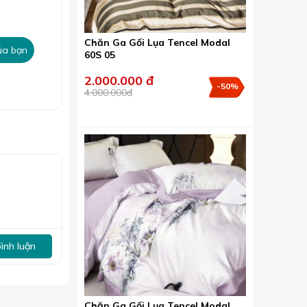
Chăn Ga Gối Lụa Tencel Modal
ủa bạn
60S 05
a đông.
2.000.000 đ
-50%
4.000.000đ
bình luận
Chăn Ga Gối Lụa Tencel Modal