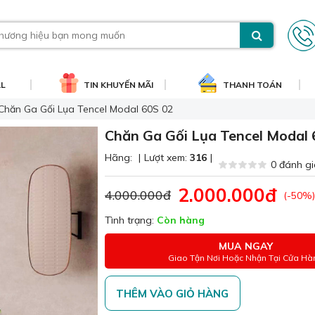
AL
TIN KHUYẾN MÃI
THANH TOÁN
Chăn Ga Gối Lụa Tencel Modal 60S 02
Chăn Ga Gối Lụa Tencel Modal 
Hãng:
|
Lượt xem:
316
|
0 đánh gi
2.000.000đ
4.000.000đ
(-50%)
Tình trạng:
Còn hàng
MUA NGAY
Giao Tận Nơi Hoặc Nhận Tại Cửa Hà
THÊM VÀO GIỎ HÀNG