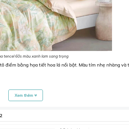
a tencel 60s màu xanh lam sang trọng
tô điểm bằng họa tiết hoa lá nổi bật. Màu tím nhẹ nhàng và
Xem thêm
02
m khảo thêm:
Chăn ga Đà Nẵng