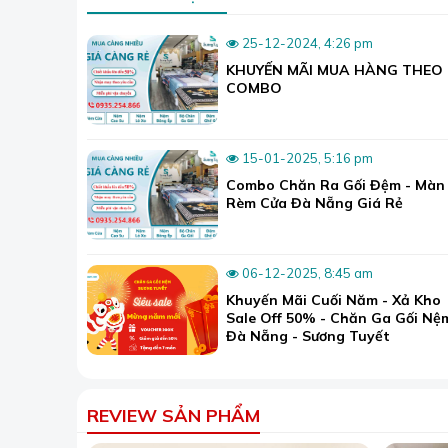
25-12-2024, 4:26 pm
KHUYẾN MÃI MUA HÀNG THEO
COMBO
15-01-2025, 5:16 pm
Combo Chăn Ra Gối Đệm - Màn
Rèm Cửa Đà Nẵng Giá Rẻ
Chất liệu lụa tự 
06-12-2025, 8:45 am
Khuyến Mãi Cuối Năm - Xả Kho
Bộ sưu tập 999+ màu sắc Mark Cross
Sale Off 50% - Chăn Ga Gối Nệ
Bên cạnh những bộ họa tiết như trên thì thương
Đà Nẵng - Sương Tuyết
họa tiết đa dạng khác. Do đó bạn có thể thoải m
Trong đó, tất cả đều được sản xuất với công nghệ
pha lụa.
REVIEW SẢN PHẨM
>>Tham khảo thêm