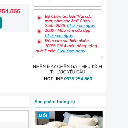
254.866
Bộ Chăn Ga Gối "Vải cực
mát, nằm cực êm" Chào
Xuân 2026.
Click xem ngay
1000+ Mẫu rèm cửa đẹp
Click xem ngay
Đệm cao su thiên nhiên
100% Chỉ 4 triệu đồng, tặng
quà 7 món
Click Xem ngay
NHẬN MAY CHĂN GA THEO KÍCH
THƯỚC YÊU CẦU
HOTLINE
0935.254.866
Sản phẩm tương tự