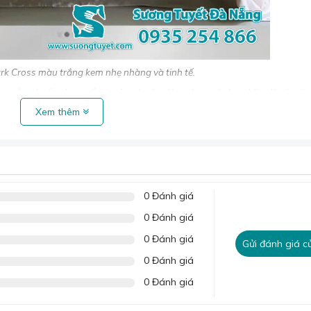
k Cross màu trắng kem nhẹ nhàng và tinh tế.
g cần thiết cho giấc ngủ mà còn là món quà ý nghĩa dành tặ
Xem thêm
y sẽ là món quà thể hiện sự quan tâm và trân trọng của bạn 
n dán màu đen, chữ vàng được may trên thành. Cùng với đó, 
ra điểm nhấn khác biệt và riêng biệt.
0 Đánh giá
ưu tập tại đây:
Bộ chăn ga lụa Mark Cross
0 Đánh giá
0 Đánh giá
Gửi đánh giá c
0 Đánh giá
0 Đánh giá