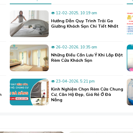
12-02-2025, 10:19 am
Hướng Dẫn Quy Trình Trải Ga
Giường Khách Sạn Chi Tiết Nhất
26-02-2026, 10:35 am
Những Điều Cần Lưu Ý Khi Lắp Đặt
Rèm Cửa Khách Sạn
nhiên dùng mát mẻ quanh năm, suôn mượt, êm ái.
23-04-2026, 5:21 pm
Kinh Nghiệm Chọn Rèm Cửa Chung
m
Cư, Căn Hộ Đẹp, Giá Rẻ Ở Đà
 hiệu chăn ga lụa cao cấp này còn có hàng chục mẫu trơn đơ
Nẵng
ái lựa chọn để tìm được màu sắc phù hợp.
 hiện đại, tinh vi, thuộc phân khúc cao cấp hơn so với cotto
 các mẫu khác tại đây:
Bộ chăn ga gối lụa