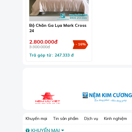
An toàn cho da
:
Lụa là chất liệu tự nhiên, kh
Sang trọng và đẳng cấp
:
Lụa có vẻ đẹp bóng
phòng ngủ.
Bộ Chăn Ga Lụa Mark Cross
24
2.800.000đ
- 16%
3.300.000đ
Trả góp từ : 247.333 đ
Khuyến mại
Tin sản phẩm
Dịch vụ
Kinh nghiệm
KHUYẾN MẠI