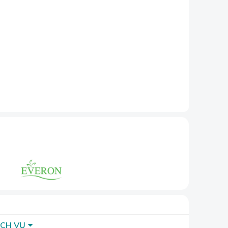
ảm.
ng gian
ỊCH VỤ