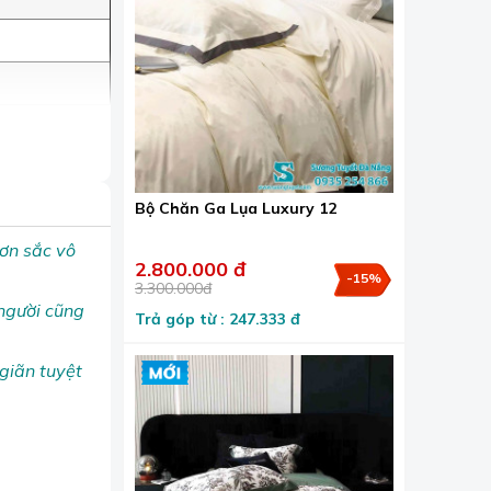
Bộ Chăn Ga Lụa Luxury 12
đơn sắc vô
2.800.000 đ
-15%
3.300.000đ
người cũng
Trả góp từ : 247.333 đ
giãn tuyệt