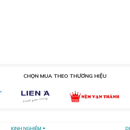
ông gây kích ứng da, phù hợp với mọi loại da, kể cả da nhạy c
 bẩy tự nhiên, mang đến vẻ sang trọng và đẳng cấp cho khô
CHỌN MUA THEO THƯƠNG HIỆU
KINH NGHIỆM
D