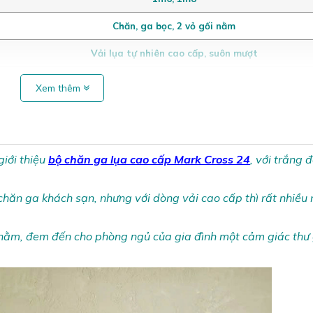
Chăn, ga bọc, 2 vỏ gối nằm
Vải lụa tự nhiên cao cấp, suôn mượt
Xem thêm
iới thiệu
bộ
chăn ga lụa cao cấp Mark Cross 24
, với trắng 
ăn ga khách sạn, nhưng với dòng vải cao cấp thì rất nhiều 
nằm, đem đến cho phòng ngủ của gia đình một cảm giác thư 