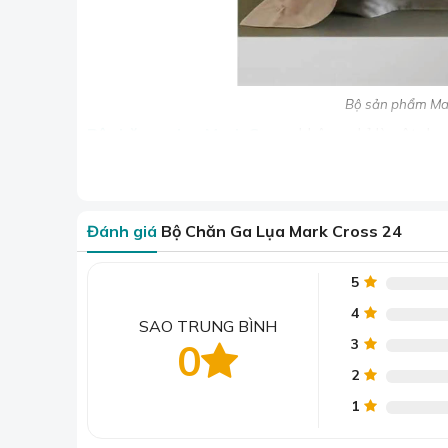
Bộ sản phẩm Mar
Bộ chăn ga lụa Mark Cross
không chỉ là vật dụn
thân, bạn bè hoặc đối tác.
Với vẻ đẹp sang trọng và chất lượng cao cấp, đâ
người nhận.
Đánh giá
Bộ Chăn Ga Lụa Mark Cross 24
Sản phẩm rất dễ nhận biết và phân biệt với nhã
hiệu được thêu rất bền chắc trên bề mặt vải tạo 
5
>> Xem trọn bộ s
4
SAO TRUNG BÌNH
3
0
2
1