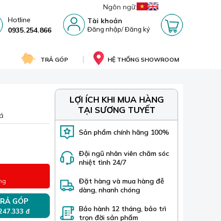
Ngôn ngữ:
Hotline
Tài khoản
Đăng nhập
/
Đăng ký
0935.254.866
TRẢ GÓP
HỆ THỐNG SHOWROOM
LỢI ÍCH KHI MUA HÀNG
TẠI SƯƠNG TUYẾT
á
Sản phẩm chính hãng 100%
Đội ngũ nhân viên chăm sóc
nhiệt tình 24/7
Đặt hàng và mua hàng đễ
ng
dàng, nhanh chóng
RẢ GÓP
Bảo hành 12 tháng, bảo trì
 247.333 đ
trọn đời sản phẩm