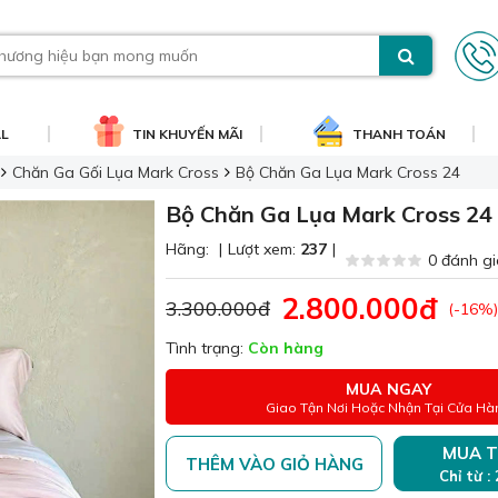
AL
TIN KHUYẾN MÃI
THANH TOÁN
Chăn Ga Gối Lụa Mark Cross
Bộ Chăn Ga Lụa Mark Cross 24
Bộ Chăn Ga Lụa Mark Cross 24
Hãng:
|
Lượt xem:
237
|
0 đánh gi
2.800.000đ
3.300.000đ
(-16%)
Tình trạng:
Còn hàng
MUA NGAY
Giao Tận Nơi Hoặc Nhận Tại Cửa Hà
MUA T
THÊM VÀO GIỎ HÀNG
Chỉ từ :