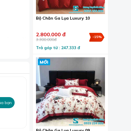
Bộ Chăn Ga Lụa Luxury 10
2.800.000 đ
-15%
ng cho người
3.300.000đ
Trả góp từ : 247.333 đ
dành cho
logo thương
ủa bạn
Bộ Chăn Ga Lụa Luxury 09