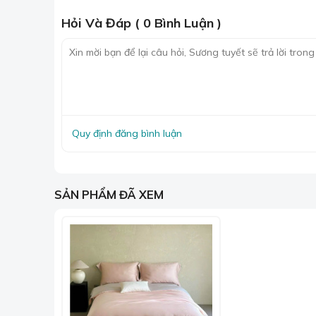
Hỏi Và Đáp ( 0 Bình Luận )
Quy định đăng bình luận
Sản 
SẢN PHẨM ĐÃ XEM
Ưu điểm của chất liệu lụa Mark Cross
Mềm mại và êm ái
:
Lụa có cấu trúc sợi siêu nh
và dễ dàng đi vào giấc ngủ.
Thoáng khí và hút ẩm
:
Lụa có khả năng thoáng
thể trong suốt đêm ngủ.
Điều hòa nhiệt độ
:
Lụa có khả năng điều hòa 