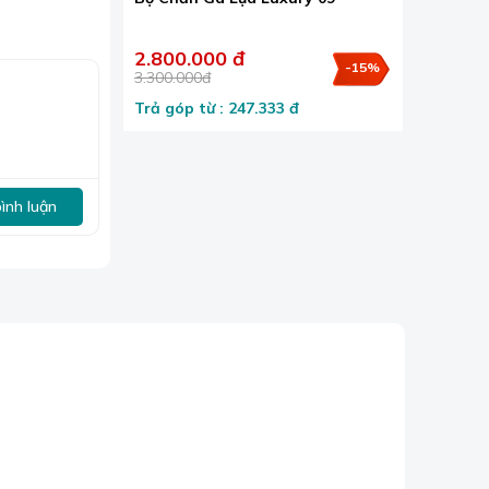
2.800.000 đ
-15%
3.300.000đ
Trả góp từ : 247.333 đ
bình luận
n thư giãn
tưởng cho cơ
vào mùa hè.