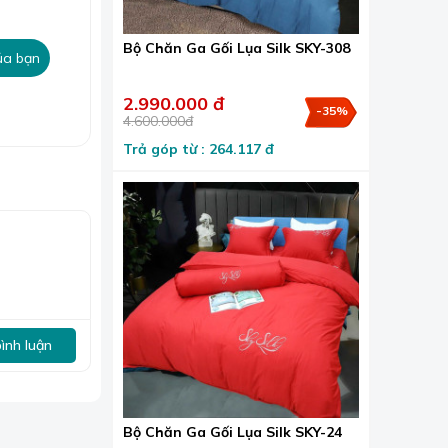
Bộ Chăn Ga Gối Lụa Silk SKY-308
ủa bạn
2.990.000 đ
-35%
4.600.000đ
Trả góp từ : 264.117 đ
bình luận
Bộ Chăn Ga Gối Lụa Silk SKY-24