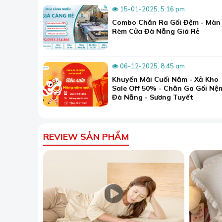
15-01-2025, 5:16 pm
Combo Chăn Ra Gối Đệm - Màn
Rèm Cửa Đà Nẵng Giá Rẻ
06-12-2025, 8:45 am
Khuyến Mãi Cuối Năm - Xả Kho
Sale Off 50% - Chăn Ga Gối Nệ
Đà Nẵng - Sương Tuyết
REVIEW SẢN PHẨM
Chăn
Khi mua ra giường tại Sương Tuyết, khách hàng 
tạo, thành phần, màu sắc cũng như ưu điểm và 
một món hàng phù hợp.
Đặc biệt, đây là cửa hàng chuyên may đo trực 
nghiệm, sẵn sàng đáp ứng các nhu cầu đặt hàng 