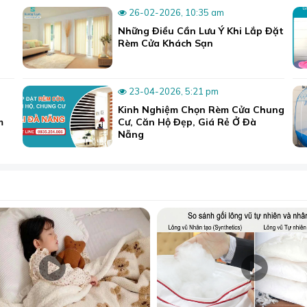
26-02-2026, 10:35 am
Những Điều Cần Lưu Ý Khi Lắp Đặt
Rèm Cửa Khách Sạn
23-04-2026, 5:21 pm
Kinh Nghiệm Chọn Rèm Cửa Chung
m
Cư, Căn Hộ Đẹp, Giá Rẻ Ở Đà
Nẵng
 ga gối đệm Đà Nẵng
Sương Tuyết.
sẽ được tư vấn một cách chi tiết nhất về các dòng sản phẩm
hạn chế của nó để có được cái nhìn sâu sắc hơn, sau đó c
tiếp theo yêu cầu của khách hàng với máy may đầy đủ, nhân
từ các dòng chăn mền đại trà đến trung cấp.