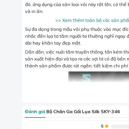
đó, ứng dụng của sản loại vải này rất lớn, có thể
và in ấn.
>> Xem thêm toàn bộ các sản phẩm
Sự đa dạng trong mẫu vải phụ thuộc vào mục đích
nhắc đến lụa tơ tằm người ta thường nghĩ ngay đ
dài hay khăn tay đẹp mắt.
Dần dần, việc nuôi tằm truyền thống, tốn kém thờ
sản xuất hiện đại và tạo ra các sợi tơ có độ bền
thành sản phẩm được rút ngắn, tiết kiệm chi phí 
Đánh giá
Bộ Chăn Ga Gối Lụa Silk SKY-346
5