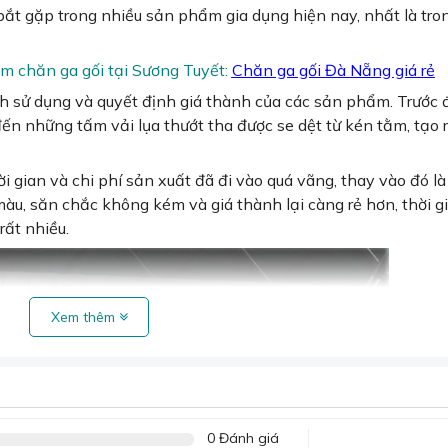
 bắt gặp trong nhiều sản phẩm gia dụng hiện nay, nhất là tron
 chăn ga gối tại Sương Tuyết:
Chăn ga gối Đà Nẵng giá rẻ
 sử dụng và quyết định giá thành của các sản phẩm. Trước đ
ến những tấm vải lụa thướt tha được se dệt từ kén tằm, tạo r
i gian và chi phí sản xuất đã đi vào quá vãng, thay vào đó l
 màu, săn chắc không kém và giá thành lại càng rẻ hơn, thời g
rất nhiều.
Xem thêm
0 Đánh giá