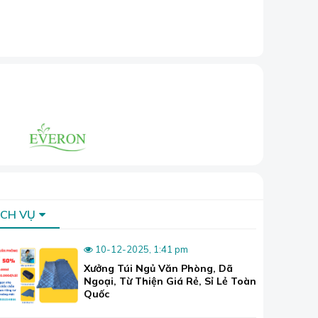
 vải.
c màu và
xù lông, ảnh
à tốt nhất,
u về chăn ga
ỊCH VỤ
ng thoải mái
10-12-2025, 1:41 pm
encel, satin,
Xưởng Túi Ngủ Văn Phòng, Dã
h hàng.
Ngoại, Từ Thiện Giá Rẻ, Sỉ Lẻ Toàn
Quốc