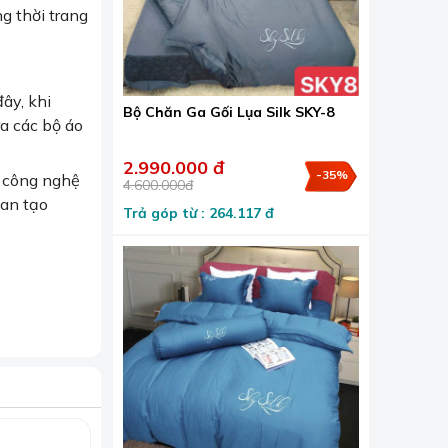
g thời trang
ây, khi
Bộ Chăn Ga Gối Lụa Silk SKY-8
a các bộ áo
2.990.000 đ
-35%
à công nghệ
4.600.000đ
ian tạo
Trả góp từ : 264.117 đ