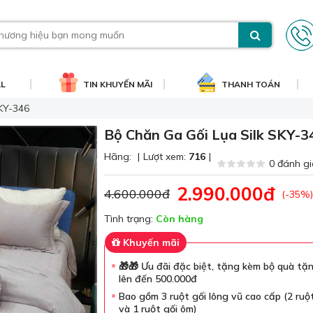
AL
TIN KHUYẾN MÃI
THANH TOÁN
SKY-346
Bộ Chăn Ga Gối Lụa Silk SKY-3
Hãng:
|
Lượt xem:
716
|
0 đánh gi
2.990.000đ
4.600.000đ
(-35%)
Tình trạng:
Còn hàng
Khuyến mãi
🎁🎁 Ưu đãi đặc biệt, tặng kèm bộ quà tặng
lên đến 500.000đ
Bao gồm 3 ruột gối lông vũ cao cấp (2 ruộ
và 1 ruột gối ôm)