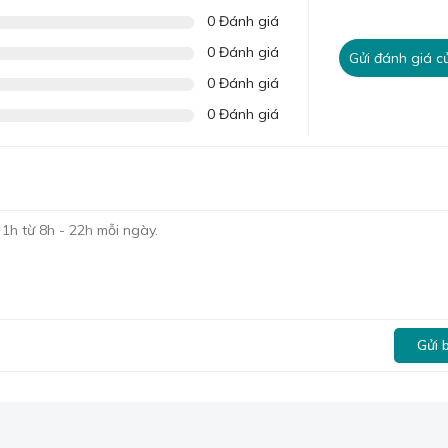
0 Đánh giá
0 Đánh giá
Gửi đánh giá c
0 Đánh giá
0 Đánh giá
Gửi 
 có thể đặt may theo yêu cầu, chọn mẫu vải tại link sau:
Vải may drap