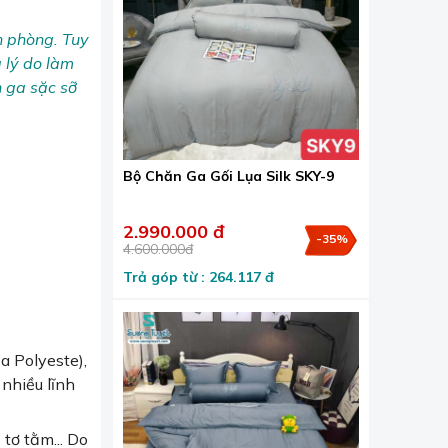
n phòng. Tuy
à lý do làm
 ga sặc sỡ
Bộ Chăn Ga Gối Lụa Silk SKY-9
2.990.000 đ
-35%
4.600.000đ
Trả góp từ : 264.117 đ
ủa Polyeste),
 nhiều lĩnh
 tơ tằm... Do