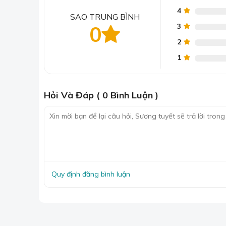
4
SAO TRUNG BÌNH
3
0
2
1
Hỏi Và Đáp ( 0 Bình Luận )
Quy định đăng bình luận
Nếu quý khách không ưng ý mẫu có sẵn thì
Đặc điểm của lụa Silk Sky