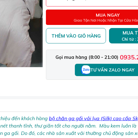
MUA NGAY
Giao Tận Nơi Hoặc Nhận Tại Cửa Hà
MUA T
THÊM VÀO GIỎ HÀNG
Chỉ từ :
0935.
Gọi mua hàng (8:00 - 21:00)
TƯ VẤN ZALO NGAY
 thiệu đến khách hàng
bộ chăn ga gối vải lụa (Silk) cao cấp S
nét thanh tĩnh, thư giãn tốt cho người nằm. Màu kem luôn l
n ga gối. Do đó, các nhà sản xuất vải thường chủ động sản 