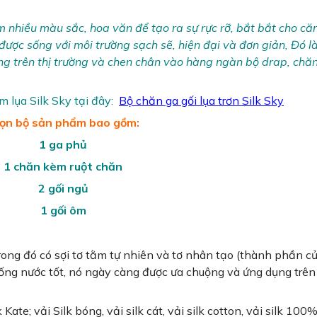
 nhiều màu sắc, hoa văn để tạo ra sự rực rỡ, bắt bắt cho că
h được sống với môi trường sạch sẽ, hiện đại và đơn giản, Đó l
g trên thị trường và chen chân vào hàng ngàn bộ drap, chăn
lụa Silk Sky tại đây:
Bộ chăn ga gối lụa trơn Silk Sky
ọn bộ sản phẩm bao gồm:
1 ga phủ
1 chăn kèm ruột chăn
2 gối ngủ
1 gối ôm
. Trong đó có sợi tơ tằm tự nhiên và tơ nhân tạo (thành phần c
hống nước tốt, nó ngày càng được ưa chuộng và ứng dụng trên
 Kate; vải Silk bóng, vải silk cát, vải silk cotton, vải silk 100%