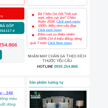
Bộ Chăn Ga Gối "Vải cực
ng
mát, nằm cực êm" Chào
Xuân 2026.
Click xem ngay
RẢ GÓP
1000+ Mẫu rèm cửa đẹp
Click xem ngay
 264.117 đ
Đệm cao su thiên nhiên
100% Chỉ 4 triệu đồng, tặng
quà 7 món
Click Xem ngay
254.866
NHẬN MAY CHĂN GA THEO KÍCH
THƯỚC YÊU CẦU
HOTLINE
0935.254.866
Sản phẩm tương tự
ky - 346
,
à tông màu
xuất dòng