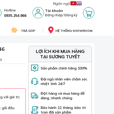
Ngôn ngữ:
Hotline
Tài khoản
Đăng nhập
/
Đăng ký
0935.254.866
TRẢ GÓP
HỆ THỐNG SHOWROOM
46
LỢI ÍCH KHI MUA HÀNG
TẠI SƯƠNG TUYẾT
á
Sản phẩm chính hãng 100%
Đội ngũ nhân viên chăm sóc
nhiệt tình 24/7
Đặt hàng và mua hàng đễ
 với giá trị
dàng, nhanh chóng
Bảo hành 12 tháng, bảo trì
t gối đầu
trọn đời sản phẩm