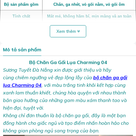
Bộ sản phẩm gồm
Chăn, ga nhét, vỏ gối nằm, vỏ gối ôm
Tính chất
Mát mẻ, không hầm bí, mịn màng và an toàn
Xem thêm
Mô tả sản phẩm
Bộ Chăn Ga Gối Lụa Charming 04
Sương Tuyết Đà Nẵng xin được giới thiệu và hãy
cùng chiêm ngưỡng vẻ đẹp lộng lẫy của
bộ chăn ga gối
lụa Charming 04
, với màu trắng tinh khôi kết hợp cùng
xanh lam thuần khiết, chúng hòa quyện với nhau thành
bản giao hưởng của những gam màu xám thanh tao và
hiện đại, tuyệt vời.
Không chỉ đơn thuần là bộ chăn ga gối, đây là một bạn
đồng hành cho giấc ngủ và tạo điểm nhấn hoàn hảo cho
không gian phòng ngủ sang trọng của bạn.