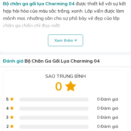
Bộ chăn ga gối lụa Charming 04
được thiết kế với sự kết
hợp hài hòa của màu sắc trắng, xanh. Lớp viền được làm
mảnh mai, nhường sân cho sự phô bày vẻ đẹp của lớp
chăn ga chần chỉ đẹp mắt.
Sắc màu trắng hay xanh như trên đều là tông màu sáng,
giúp căn phòng trở nên sáng sủa, đẹp mắt và dễ chịu hơn
Xem thêm
rất nhiều.
>> Xem trọn bộ sưu tập tại đây:
Chăn ga gối lụa
Đánh giá
Bộ Chăn Ga Gối Lụa Charming 04
Charming & Chancel
Thiết Kế Đẹp, Điểm Nhấn Đẳng Cấp
SAO TRUNG BÌNH
Điểm nhấn của bộ chăn ga gối Charming chính là logo
0
thương hiệu có đính hoa hồng được thêu tinh xảo và tỉ mỉ.
Những đường nét uốn lượn mềm mại, uyển chuyển tạo
5
0 Đánh giá
nên một bức tranh nghệ thuật đầy tính thẩm mỹ, làm nổi
bật vẻ đẹp sang trọng và đẳng cấp của sản phẩm.
4
0 Đánh giá
Bộ sản phẩm bao gồm chăn, drap nhét, vỏ gối nằm, vỏ
3
0 Đánh giá
gối ôm. Chỉ cần mua thêm 3 ruột gối nữa là đã trở thành
2
0 Đánh giá
trọn bộ sản phẩm đẹp mắt.