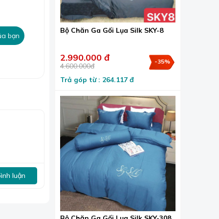
Bộ Chăn Ga Gối Lụa Silk SKY-8
ủa bạn
2.990.000 đ
-35%
4.600.000đ
Trả góp từ : 264.117 đ
ủa Polyeste),
 nhiều lĩnh
 tơ tằm... Do
g thời trang
bình luận
ây, khi
a các bộ áo
Bộ Chăn Ga Gối Lụa Silk SKY-308