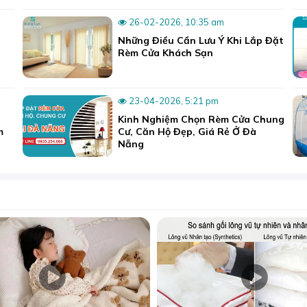
phong phú, có cả hàng nội địa lẫn xuất khẩu cho khách hà
26-02-2026, 10:35 am
Những Điều Cần Lưu Ý Khi Lắp Đặt
các mẫu vải, chất liệu trên thị trường như vải lụa Silk, lụa t
Rèm Cửa Khách Sạn
ng màu sắc, hoa văn cung ứng cho nhu cầu của đông đảo khác
23-04-2026, 5:21 pm
Kinh Nghiệm Chọn Rèm Cửa Chung
m
Cư, Căn Hộ Đẹp, Giá Rẻ Ở Đà
Nẵng