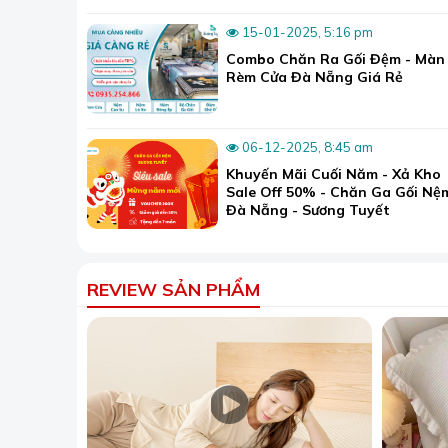
gối đệm tại Đà Nẵng. Với +1000 mẫu mã và vải 
lựa chọn.
15-01-2025, 5:16 pm
Combo Chăn Ra Gối Đệm - Màn
Trong lĩnh vực may chăn ga gối, tại đây có đầy đủ 
Rèm Cửa Đà Nẵng Giá Rẻ
cotton, vải gấm... Với hàng ngàn mẫu vải đa dạ
06-12-2025, 8:45 am
Khuyến Mãi Cuối Năm - Xả Kho
Sale Off 50% - Chăn Ga Gối Nệ
Đà Nẵng - Sương Tuyết
REVIEW SẢN PHẨM