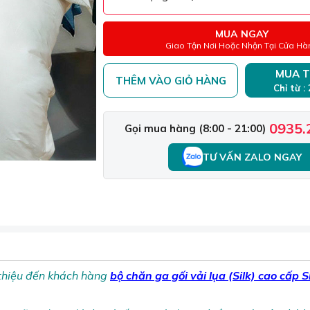
MUA NGAY
Giao Tận Nơi Hoặc Nhận Tại Cửa Hà
MUA T
THÊM VÀO GIỎ HÀNG
Chỉ từ :
0935.
Gọi mua hàng (8:00 - 21:00)
TƯ VẤN ZALO NGAY
 thiệu đến khách hàng
bộ chăn ga gối vải lụa (Silk) cao cấp S