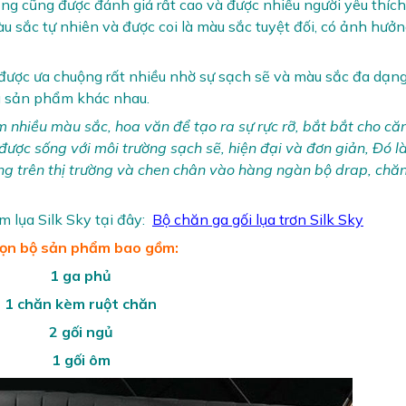
ắng cũng được đánh giá rất cao và được nhiều người yêu thích
 sắc tự nhiên và được coi là màu sắc tuyệt đối, có ảnh hưởn
 được ưa chuộng rất nhiều nhờ sự sạch sẽ và màu sắc đa dạn
iệu sản phẩm khác nhau.
 nhiều màu sắc, hoa văn để tạo ra sự rực rỡ, bắt bắt cho că
h được sống với môi trường sạch sẽ, hiện đại và đơn giản, Đó l
g trên thị trường và chen chân vào hàng ngàn bộ drap, chăn
lụa Silk Sky tại đây:
Bộ chăn ga gối lụa trơn Silk Sky
ọn bộ sản phẩm bao gồm:
1 ga phủ
1 chăn kèm ruột chăn
2 gối ngủ
1 gối ôm