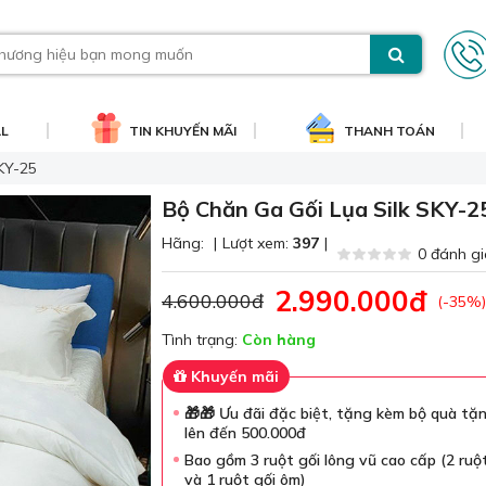
AL
TIN KHUYẾN MÃI
THANH TOÁN
KY-25
Bộ Chăn Ga Gối Lụa Silk SKY-2
Hãng:
|
Lượt xem:
397
|
0 đánh gi
2.990.000đ
4.600.000đ
(-35%)
Tình trạng:
Còn hàng
Khuyến mãi
🎁🎁 Ưu đãi đặc biệt, tặng kèm bộ quà tặng
lên đến 500.000đ
Bao gồm 3 ruột gối lông vũ cao cấp (2 ruộ
và 1 ruột gối ôm)