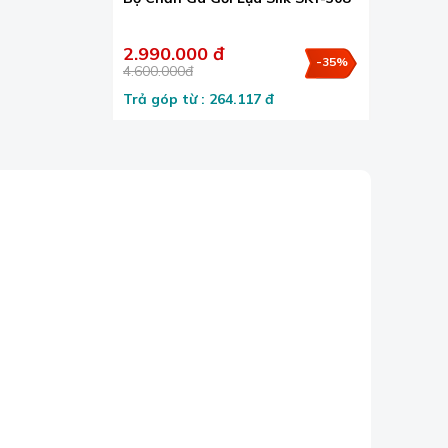
à công nghệ
ian tạo
2.990.000 đ
-35%
4.600.000đ
Trả góp từ : 264.117 đ
ay drap
hác. Nó có
hác với cách
ng.
sản phẩm này
i nghiệm
m hút hết vào
 trên bề mặt
 động mạnh