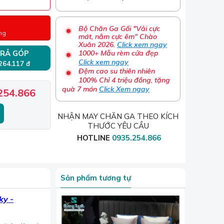
Bộ Chăn Ga Gối "Vải cực
ng
mát, nằm cực êm" Chào
Xuân 2026.
Click xem ngay
RẢ GÓP
1000+ Mẫu rèm cửa đẹp
Click xem ngay
 264.117 đ
Đệm cao su thiên nhiên
100% Chỉ 4 triệu đồng, tặng
quà 7 món
Click Xem ngay
254.866
NHẬN MAY CHĂN GA THEO KÍCH
THƯỚC YÊU CẦU
HOTLINE
0935.254.866
Sản phẩm tương tự
ky -