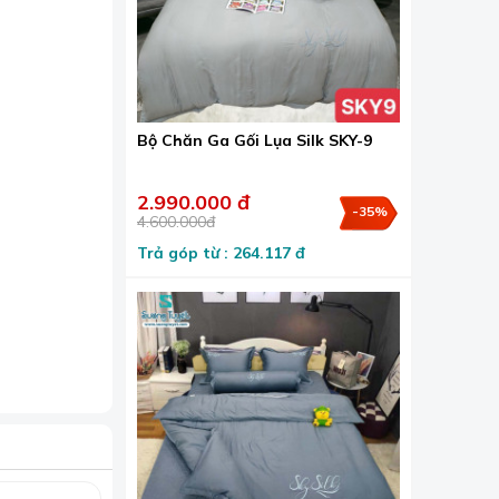
Bộ Chăn Ga Gối Lụa Silk SKY-9
2.990.000 đ
-35%
4.600.000đ
Trả góp từ : 264.117 đ