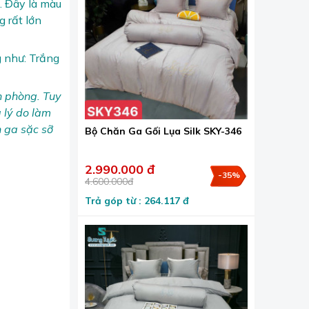
. Đây là màu
g rất lớn
g như: Trắng
n phòng. Tuy
à lý do làm
 ga sặc sỡ
Bộ Chăn Ga Gối Lụa Silk SKY-346
2.990.000 đ
-35%
4.600.000đ
Trả góp từ : 264.117 đ