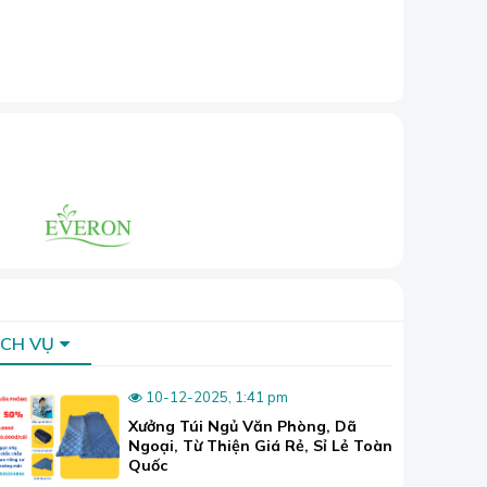
ủa các đường
 vải.
c màu và
xù lông, ảnh
ỊCH VỤ
à tốt nhất,
10-12-2025, 1:41 pm
Xưởng Túi Ngủ Văn Phòng, Dã
Ngoại, Từ Thiện Giá Rẻ, Sỉ Lẻ Toàn
Quốc
u về chăn ga