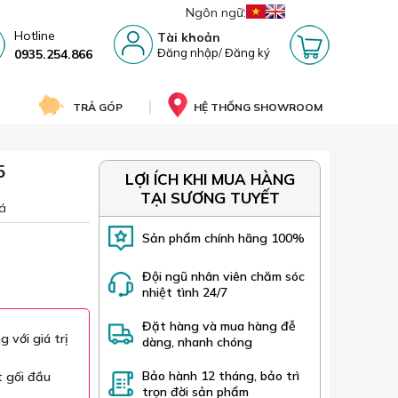
Ngôn ngữ:
Hotline
Tài khoản
Đăng nhập
/
Đăng ký
0935.254.866
TRẢ GÓP
HỆ THỐNG SHOWROOM
5
LỢI ÍCH KHI MUA HÀNG
TẠI SƯƠNG TUYẾT
á
Sản phẩm chính hãng 100%
Đội ngũ nhân viên chăm sóc
nhiệt tình 24/7
Đặt hàng và mua hàng đễ
 với giá trị
dàng, nhanh chóng
Bảo hành 12 tháng, bảo trì
t gối đầu
trọn đời sản phẩm