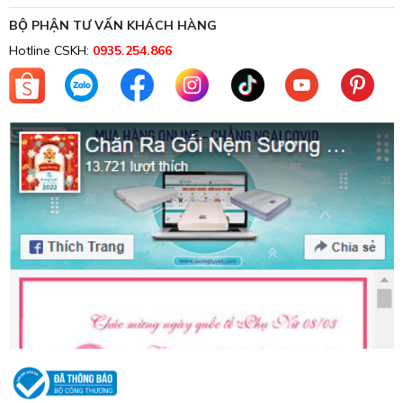
BỘ PHẬN TƯ VẤN KHÁCH HÀNG
Chăn ga gối đệm Đà Nẵng
Sương Tuyết.
Hotline CSKH:
0935.254.866
Khi mua ra giường tại Sương Tuyết, khách hàng sẽ được tư
vấn một cách chi tiết nhất về các dòng sản phẩm với các
cấu tạo, thành phần, màu sắc cũng như ưu điểm và hạn
chế của nó để có được cái nhìn sâu sắc hơn, sau đó chọn
mua được một món hàng phù hợp.
Đặc biệt, đây là cửa hàng chuyên may đo trực tiếp theo
yêu cầu của khách hàng với máy may đầy đủ, nhân lực có
kinh nghiệm, sẵn sàng đáp ứng các nhu cầu đặt hàng từ
các dòng chăn mền đại trà đến trung cấp.
Sương Tuyết cam kết với khách hàng:
Không bán chăn ga gối đệm chất lượng kém, hàng giả,
hàng nhái.
Đảm bảo nguồn nguyên liệu tốt và thân thiện nhất với
khách hàng.
Cam kết giá chăn ga gối đệm luôn cạnh tranh tốt nhất