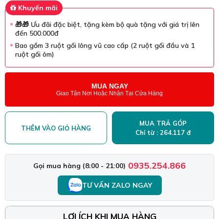
Khuyến mãi
🎁🎁 Ưu đãi đặc biệt, tặng kèm bộ quà tặng với giá trị lên
đến 500.000đ
Bao gồm 3 ruột gối lông vũ cao cấp (2 ruột gối đầu và 1
ruột gối ôm)
MUA NGAY
Giao Tận Nơi Hoặc Nhận Tại Cửa Hàng
MUA TRẢ GÓP
THÊM VÀO GIỎ HÀNG
Chỉ từ : 264.117 đ
0935.254.866
Gọi mua hàng (8:00 - 21:00)
TƯ VẤN ZALO NGAY
LỢI ÍCH KHI MUA HÀNG