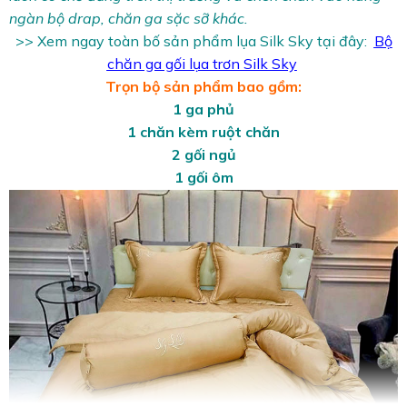
ngàn bộ drap, chăn ga sặc sỡ khác.
>> Xem ngay toàn bố sản phẩm lụa Silk Sky tại đây:
Bộ
chăn ga gối lụa trơn Silk Sky
Trọn bộ sản phẩm bao gồm:
1 ga phủ
1 chăn kèm ruột chăn
2 gối ngủ
1 gối ôm