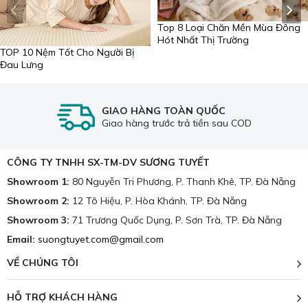
Thanh Khê) là một trong những nhà cung cấp hàng đầu
Top 8 Loại Chăn Mền Mùa Đông
về chăn ga gối đệm tại Đà Nẵng. Với +1000 mẫu mã và
Hót Nhất Thị Trường
vải phong phú, có cả hàng nội địa lẫn xuất khẩu cho
TOP 10 Nệm Tốt Cho Người Bị
Đau Lưng
khách hàng thoải mái lựa chọn.
Trong lĩnh vực may chăn ga gối, tại đây có đầy đủ các
mẫu vải, chất liệu trên thị trường như vải lụa Silk, lụa
GIAO HÀNG TOÀN QUỐC
tencel, satin, cotton, vải gấm... Với hàng ngàn mẫu vải đa
Giao hàng trước trả tiền sau COD
dạng màu sắc, hoa văn cung ứng cho nhu cầu của đông
đảo khách hàng.
CÔNG TY TNHH SX-TM-DV SƯƠNG TUYẾT
Showroom 1:
80 Nguyễn Tri Phương, P. Thanh Khê, TP. Đà Nẵng
Showroom 2:
12 Tô Hiệu, P. Hòa Khánh, TP. Đà Nẵng
Showroom 3:
71 Trương Quốc Dụng, P. Sơn Trà, TP. Đà Nẵng
Email:
suongtuyet.com@gmail.com
VỀ CHÚNG TÔI
HỖ TRỢ KHÁCH HÀNG