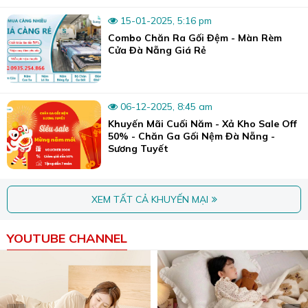
các đường chỉ, mất đi độ bền vốn có.
15-01-2025, 5:16 pm
Không nên sử dụng máy sấy. Máy sấy có nhiệt độ
Combo Chăn Ra Gối Đệm - Màn Rèm
Cửa Đà Nẵng Giá Rẻ
tương đối cao, cũng hệt như nhiệt độ cao, ảnh hưởng đến
vải.
Luôn phơi khô trong bóng râm: Việc phơi khô trong
bóng râm giúp vải lụa được khô ráo tự nhiên, không bạc
06-12-2025, 8:45 am
màu và cũng không chịu ảnh hưởng của nhiệt độ cao, giúp
Khuyến Mãi Cuối Năm - Xả Kho Sale Off
50% - Chăn Ga Gối Nệm Đà Nẵng -
nớ giữ được độ bền, tính chất mềm mại và thông thoáng.
Sương Tuyết
Giặt bằng túi giặt để giúp cho toàn bộ bề mặt vải đều
được đảm bảo an toàn, không bị phá vỡ cấu trúc gây xù
lông, ảnh hưởng đến độ bền.
XEM TẤT CẢ KHUYẾN MẠI
Giặt máy ở chế độ nhẹ nhất, không giặt mạnh và
ngâm nước quá lâu. Đặc biệt là nên giặt vải lụa bằng tay
YOUTUBE CHANNEL
là tốt nhất, vừa điều tiết được mức độ giặt của tay và vừa
giữ được độ bền cho sợi vải.
Mua bộ chăn ga gối vải lụa Silk ở đâu tại Đà Nẵng?
Cửa hàng Sương Tuyết (80 Nguyễn Tri Phương, quận