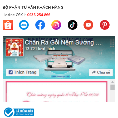
Chăn ga gối đệm Đà Nẵng
Sương Tuyết.
BỘ PHẬN TƯ VẤN KHÁCH HÀNG
Khi mua ra giường tại Sương Tuyết, khách hàng sẽ được tư
Hotline CSKH:
0935.254.866
vấn một cách chi tiết nhất về các dòng sản phẩm với các
cấu tạo, thành phần, màu sắc cũng như ưu điểm và hạn
chế của nó để có được cái nhìn sâu sắc hơn, sau đó chọn
mua được một món hàng phù hợp.
Đặc biệt, đây là cửa hàng chuyên may đo trực tiếp theo
yêu cầu của khách hàng với máy may đầy đủ, nhân lực có
kinh nghiệm, sẵn sàng đáp ứng các nhu cầu đặt hàng từ
các dòng chăn mền đại trà đến trung cấp.
Sương Tuyết cam kết với khách hàng:
Không bán chăn ga gối đệm chất lượng kém, hàng giả,
hàng nhái.
Đảm bảo nguồn nguyên liệu tốt và thân thiện nhất với
khách hàng.
Cam kết giá chăn ga gối đệm luôn cạnh tranh tốt nhất
thị trường.