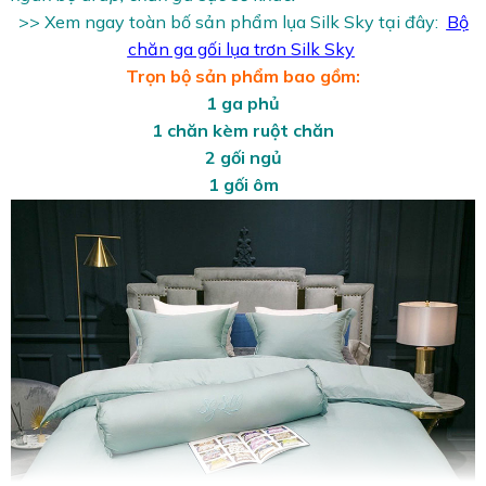
>> Xem ngay toàn bố sản phẩm lụa Silk Sky tại đây:
Bộ
chăn ga gối lụa trơn Silk Sky
Trọn bộ sản phẩm bao gồm:
1 ga phủ
1 chăn kèm ruột chăn
2 gối ngủ
1 gối ôm