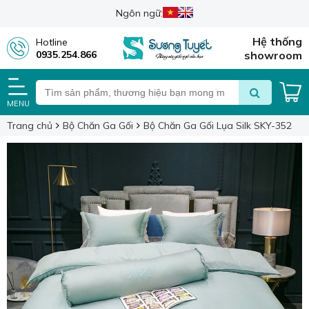
Ngôn ngữ:
Hệ thống
Hotline
0935.254.866
showroom
MENU
Trang chủ
Bộ Chăn Ga Gối
Bộ Chăn Ga Gối Lụa Silk SKY-352