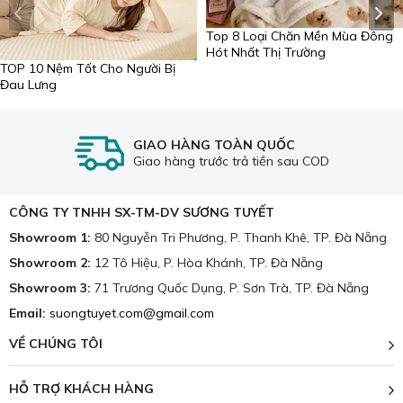
về chăn ga gối đệm tại Đà Nẵng. Với +1000 mẫu mã và
Top 8 Loại Chăn Mền Mùa Đông
vải phong phú, có cả hàng nội địa lẫn xuất khẩu cho
Hót Nhất Thị Trường
khách hàng thoải mái lựa chọn.
TOP 10 Nệm Tốt Cho Người Bị
Đau Lưng
Trong lĩnh vực may chăn ga gối, tại đây có đầy đủ các
mẫu vải, chất liệu trên thị trường như vải lụa Silk, lụa
tencel, satin, cotton, vải gấm... Với hàng ngàn mẫu vải đa
GIAO HÀNG TOÀN QUỐC
dạng màu sắc, hoa văn cung ứng cho nhu cầu của đông
Giao hàng trước trả tiền sau COD
đảo khách hàng.
CÔNG TY TNHH SX-TM-DV SƯƠNG TUYẾT
Showroom 1:
80 Nguyễn Tri Phương, P. Thanh Khê, TP. Đà Nẵng
Showroom 2:
12 Tô Hiệu, P. Hòa Khánh, TP. Đà Nẵng
Showroom 3:
71 Trương Quốc Dụng, P. Sơn Trà, TP. Đà Nẵng
Email:
suongtuyet.com@gmail.com
VỀ CHÚNG TÔI
HỖ TRỢ KHÁCH HÀNG