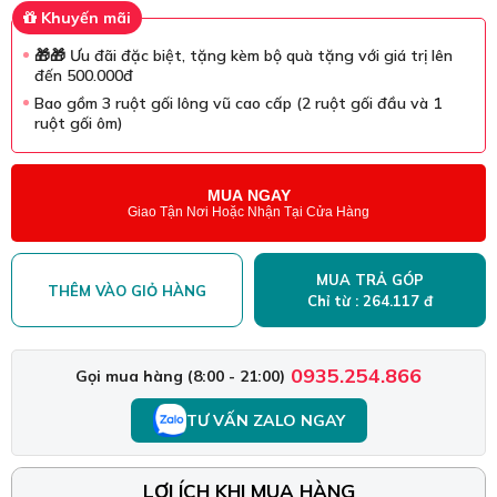
Khuyến mãi
🎁🎁 Ưu đãi đặc biệt, tặng kèm bộ quà tặng với giá trị lên
đến 500.000đ
Bao gồm 3 ruột gối lông vũ cao cấp (2 ruột gối đầu và 1
ruột gối ôm)
MUA NGAY
Giao Tận Nơi Hoặc Nhận Tại Cửa Hàng
MUA TRẢ GÓP
THÊM VÀO GIỎ HÀNG
Chỉ từ : 264.117 đ
0935.254.866
Gọi mua hàng (8:00 - 21:00)
TƯ VẤN ZALO NGAY
LỢI ÍCH KHI MUA HÀNG