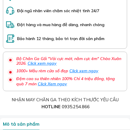
Đội ngũ nhân viên chăm sóc nhiệt tình 24/7
Đặt hàng và mua hàng đễ dàng, nhanh chóng
Bảo hành 12 tháng, bảo trì trọn đời sản phẩm
Bộ Chăn Ga Gối "Vải cực mát, nằm cực êm" Chào Xuân
2026.
Click xem ngay
1000+ Mẫu rèm cửa sổ đẹp
Click xem ngay
Đệm cao su thiên nhiên 100% Chỉ 4 triệu đồng, tặng
quà 7 món
Click Xem ngay
NHẬN MAY CHĂN GA THEO KÍCH THƯỚC YÊU CẦU
HOTLINE
0935.254.866
Mô tả sản phẩm