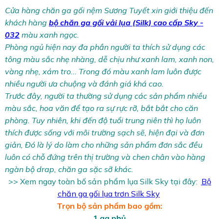
Cửa hàng chăn ga gối nệm Sương Tuyết xin giới thiệu đến
khách hàng
bộ chăn ga gối vải lụa (Silk) cao cấp Sky -
032
màu xanh ngọc.
Phòng ngủ hiện nay đa phần người ta thích sử dụng các
tông màu sắc nhẹ nhàng, dễ chịu như xanh lam, xanh non,
vàng nhẹ, xám tro... Trong đó màu xanh lam luôn được
nhiều người ưa chuộng và đánh giá khá cao.
Trước đây, người ta thường sử dụng các sản phẩm nhiều
màu sắc, hoa văn để tạo ra sự rực rỡ, bắt bắt cho căn
phòng. Tuy nhiên, khi đến độ tuổi trung niên thì họ luôn
thích được sống với môi trường sạch sẽ, hiện đại và đơn
giản, Đó là lý do làm cho những sản phẩm đơn sắc đều
luôn có chỗ đứng trên thị trường và chen chân vào hàng
ngàn bộ drap, chăn ga sặc sỡ khác.
>> Xem ngay toàn bố sản phẩm lụa Silk Sky tại đây:
Bộ
chăn ga gối lụa trơn Silk Sky
Trọn bộ sản phẩm bao gồm:
1 ga phủ