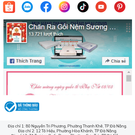
mua được một món hàng phù hợp.
Đặc biệt, đây là cửa hàng chuyên may đo trực tiếp theo
yêu cầu của khách hàng với máy may đầy đủ, nhân lực có
kinh nghiệm, sẵn sàng đáp ứng các nhu cầu đặt hàng từ
các dòng chăn mền đại trà đến trung cấp.
Sương Tuyết cam kết với khách hàng:
Không bán chăn ga gối đệm chất lượng kém, hàng giả,
hàng nhái.
Đảm bảo nguồn nguyên liệu tốt và thân thiện nhất với
khách hàng.
Cam kết giá chăn ga gối đệm luôn cạnh tranh tốt nhất
thị trường.
Luôn giao hàng đúng hẹn và đúng thời gian đã ghi
trong hợp đồng.
Luôn có đội ngũ nhân viên sẵn sàng hỗ trợ tư vấn.
Địa chỉ 1: 80 Nguyễn Tri Phương, Phường Thanh Khê, TP.Đà Nẵng.
Trên đây là thông tin về
bộ chăn ga gối vải lụa (Silk) cao
Địa chỉ 2: 12 Tô Hiệu, Phường Hòa Khánh, TP.Đà Nẵng.