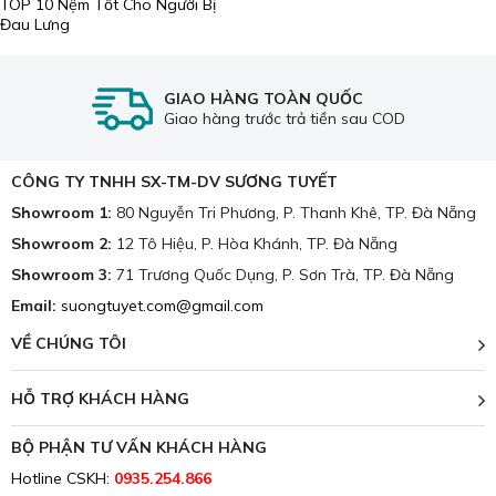
TOP 10 Nệm Tốt Cho Người Bị
Đau Lưng
tencel, satin, cotton, vải gấm... Với hàng ngàn mẫu vải đa
dạng màu sắc, hoa văn cung ứng cho nhu cầu của đông
đảo khách hàng.
GIAO HÀNG TOÀN QUỐC
Giao hàng trước trả tiền sau COD
CÔNG TY TNHH SX-TM-DV SƯƠNG TUYẾT
Showroom 1:
80 Nguyễn Tri Phương, P. Thanh Khê, TP. Đà Nẵng
Showroom 2:
12 Tô Hiệu, P. Hòa Khánh, TP. Đà Nẵng
Showroom 3:
71 Trương Quốc Dụng, P. Sơn Trà, TP. Đà Nẵng
Email:
suongtuyet.com@gmail.com
VỀ CHÚNG TÔI
Chăn ga gối đệm Đà Nẵng
Sương Tuyết.
HỖ TRỢ KHÁCH HÀNG
Khi mua ra giường tại Sương Tuyết, khách hàng sẽ được tư
vấn một cách chi tiết nhất về các dòng sản phẩm với các
BỘ PHẬN TƯ VẤN KHÁCH HÀNG
cấu tạo, thành phần, màu sắc cũng như ưu điểm và hạn
Hotline CSKH:
0935.254.866
chế của nó để có được cái nhìn sâu sắc hơn, sau đó chọn