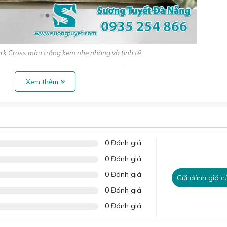
k Cross màu trắng kem nhẹ nhàng và tinh tế.
g cần thiết cho giấc ngủ mà còn là món quà ý nghĩa dành tặ
Xem thêm
y sẽ là món quà thể hiện sự quan tâm và trân trọng của bạn 
n dán màu đen, chữ vàng được may trên thành. Cùng với đó, 
ra điểm nhấn khác biệt và riêng biệt.
0 Đánh giá
ưu tập tại đây:
Bộ chăn ga lụa Mark Cross
0 Đánh giá
0 Đánh giá
Gửi đánh giá c
0 Đánh giá
0 Đánh giá