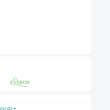
ảm.
ng gian
ỊCH VỤ