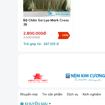
An toàn cho da
:
Lụa là chất liệu tự nhiên, kh
Sang trọng và đẳng cấp
:
Lụa có vẻ đẹp bóng
phòng ngủ.
Bộ Chăn Ga Lụa Mark Cross
26
2.800.000đ
- 16%
3.300.000đ
Trả góp từ : 247.333 đ
Khuyến mại
Tin sản phẩm
Dịch vụ
Kinh nghiệm
KHUYẾN MẠI