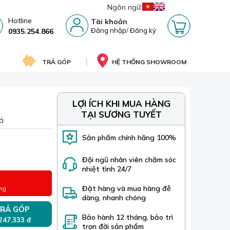
Ngôn ngữ:
Hotline
Tài khoản
Đăng nhập
/
Đăng ký
0935.254.866
TRẢ GÓP
HỆ THỐNG SHOWROOM
LỢI ÍCH KHI MUA HÀNG
TẠI SƯƠNG TUYẾT
á
Sản phẩm chính hãng 100%
Đội ngũ nhân viên chăm sóc
nhiệt tình 24/7
Đặt hàng và mua hàng đễ
ng
dàng, nhanh chóng
RẢ GÓP
Bảo hành 12 tháng, bảo trì
 247.333 đ
trọn đời sản phẩm