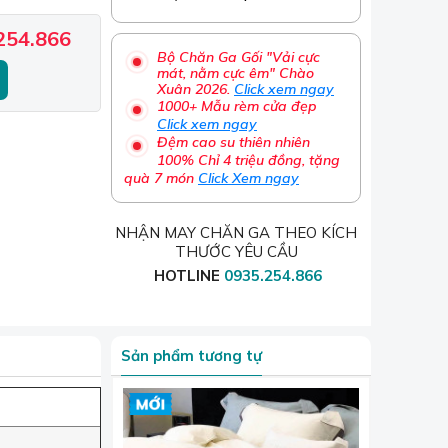
254.866
Bộ Chăn Ga Gối "Vải cực
mát, nằm cực êm" Chào
Xuân 2026.
Click xem ngay
1000+ Mẫu rèm cửa đẹp
Click xem ngay
Đệm cao su thiên nhiên
100% Chỉ 4 triệu đồng, tặng
quà 7 món
Click Xem ngay
NHẬN MAY CHĂN GA THEO KÍCH
THƯỚC YÊU CẦU
HOTLINE
0935.254.866
Sản phẩm tương tự