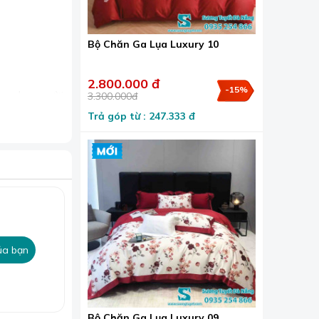
Bộ Chăn Ga Lụa Luxury 10
2.800.000 đ
-15%
ng cho người
3.300.000đ
Trả góp từ : 247.333 đ
dành cho
logo thương
ủa bạn
Bộ Chăn Ga Lụa Luxury 09