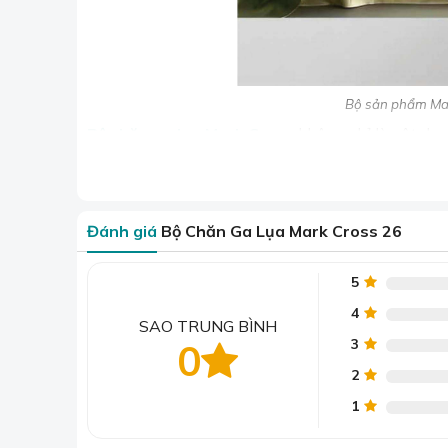
Bộ sản phẩm Mar
Bộ chăn ga lụa Mark Cross
không chỉ là vật dụn
thân, bạn bè hoặc đối tác.
Với vẻ đẹp sang trọng và chất lượng cao cấp, đâ
người nhận.
Đánh giá
Bộ Chăn Ga Lụa Mark Cross 26
Sản phẩm rất dễ nhận biết và phân biệt với nhã
hiệu được thêu rất bền chắc trên bề mặt vải tạo 
5
>> Xem trọn bộ s
4
SAO TRUNG BÌNH
3
0
2
1