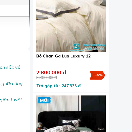
Bộ Chăn Ga Lụa Luxury 12
đơn sắc vô
2.800.000 đ
-15%
3.300.000đ
người cũng
Trả góp từ : 247.333 đ
giãn tuyệt