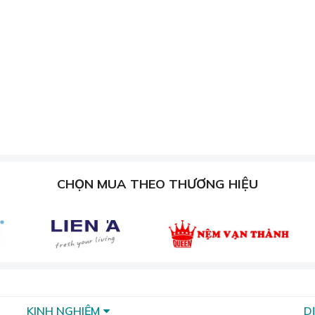
ông gây kích ứng da, phù hợp với mọi loại da, kể cả da nhạy c
 bẩy tự nhiên, mang đến vẻ sang trọng và đẳng cấp cho khô
CHỌN MUA THEO THƯƠNG HIỆU
KINH NGHIỆM
D