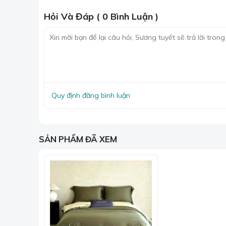
Hỏi Và Đáp ( 0 Bình Luận )
Quy định đăng bình luận
Sản 
SẢN PHẨM ĐÃ XEM
Ưu điểm của chất liệu lụa Mark Cross
Mềm mại và êm ái
:
Lụa có cấu trúc sợi siêu nh
và dễ dàng đi vào giấc ngủ.
Thoáng khí và hút ẩm
:
Lụa có khả năng thoáng
thể trong suốt đêm ngủ.
Điều hòa nhiệt độ
:
Lụa có khả năng điều hòa 