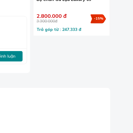
2.800.000 đ
-15%
3.300.000đ
Trả góp từ : 247.333 đ
bình luận
n thư giãn
tưởng cho cơ
vào mùa hè.