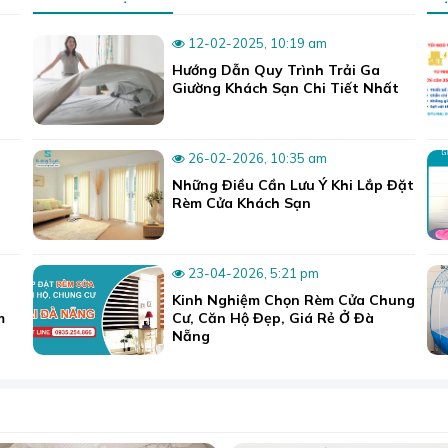
12-02-2025, 10:19 am
Hướng Dẫn Quy Trình Trải Ga
Giường Khách Sạn Chi Tiết Nhất
26-02-2026, 10:35 am
Những Điều Cần Lưu Ý Khi Lắp Đặt
Rèm Cửa Khách Sạn
nhiên dùng mát mẻ quanh năm, suôn mượt, êm ái.
23-04-2026, 5:21 pm
Kinh Nghiệm Chọn Rèm Cửa Chung
m
Cư, Căn Hộ Đẹp, Giá Rẻ Ở Đà
 hiệu chăn ga lụa cao cấp này còn có hàng chục mẫu trơn đơ
Nẵng
ái lựa chọn để tìm được màu sắc phù hợp.
 hiện đại, tinh vi, thuộc phân khúc cao cấp hơn so với cotto
 các mẫu khác tại đây:
Bộ chăn ga gối lụa