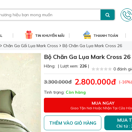
AL
TIN KHUYẾN MÃI
THANH TOÁN
Chăn Ga Gối Lụa Mark Cross
Bộ Chăn Ga Lụa Mark Cross 26
Bộ Chăn Ga Lụa Mark Cross 26
Hãng:
|
Lượt xem:
226
|
0 đánh gi
2.800.000đ
3.300.000đ
(-16%)
Tình trạng:
Còn hàng
MUA NGAY
Giao Tận Nơi Hoặc Nhận Tại Cửa Hà
MUA T
THÊM VÀO GIỎ HÀNG
Chỉ từ :