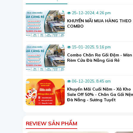
25-12-2024, 4:26 pm
KHUYẾN MÃI MUA HÀNG THEO
COMBO
15-01-2025, 5:16 pm
Combo Chăn Ra Gối Đệm - Màn
Rèm Cửa Đà Nẵng Giá Rẻ
Chất liệu lụa tự 
06-12-2025, 8:45 am
Khuyến Mãi Cuối Năm - Xả Kho
Bộ sưu tập 999+ màu sắc Mark Cross
Sale Off 50% - Chăn Ga Gối Nệ
Bên cạnh những bộ họa tiết như trên thì thương
Đà Nẵng - Sương Tuyết
họa tiết đa dạng khác. Do đó bạn có thể thoải m
Trong đó, tất cả đều được sản xuất với công nghệ
pha lụa.
REVIEW SẢN PHẨM
>>Tham khảo thêm