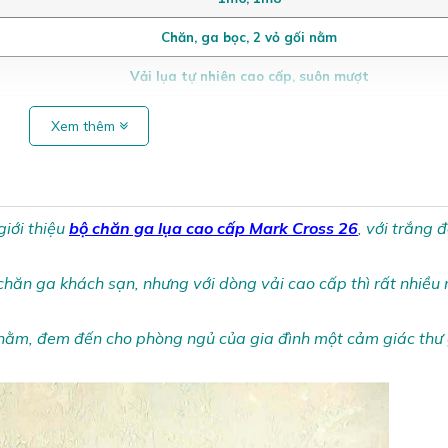
Chăn, ga bọc, 2 vỏ gối nằm
Vải lụa tự nhiên cao cấp, suôn mượt
Xem thêm
iới thiệu
bộ
chăn ga lụa cao cấp Mark Cross 26
, với trắng 
ăn ga khách sạn, nhưng với dòng vải cao cấp thì rất nhiều 
nằm, đem đến cho phòng ngủ của gia đình một cảm giác thư 