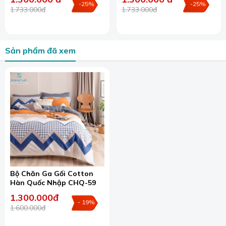
-25%
-25%
1.733.000đ
1.733.000đ
Sản phẩm đã xem
Chăn ga gối đệm Đà Nẵng Sương Tuyết.
Khi mua chăn ga gối tại Sương Tuyết, khách hàng sẽ được
tư vấn một cách chi tiết nhất về các dòng sản phẩm với
các cấu tạo, thành phần, màu sắc cũng như ưu điểm và
hạn chế của nó để có được cái nhìn sâu sắc hơn, sau đó
chọn mua được một món hàng phù hợp.
Bộ Chăn Ga Gối Cotton
Hàn Quốc Nhập CHQ-59
1.300.000đ
- 19%
1.600.000đ