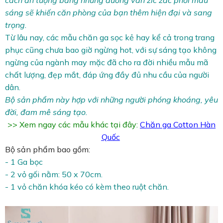
cách ấn tượng bằng những đường vân zíc zắc phối màu
sáng sẽ khiến căn phòng của bạn thêm hiện đại và sang
trọng.
Từ lâu nay, các mẫu chăn ga sọc kẻ hay kể cả trong trang
phục cũng chưa bao giờ ngừng hot, với sự sáng tạo không
ngừng của ngành may mặc đã cho ra đời nhiều mẫu mã
chất lượng, đẹp mắt, đáp ứng đầy đủ nhu cầu của người
dân.
Bộ sản phẩm này hợp với những người phóng khoáng, yêu
đời, đam mê sáng tạo.
>> Xem ngay các mẫu khác tại đây:
Chăn ga Cotton Hàn
Quốc
Bộ sản phẩm bao gồm:
- 1 Ga bọc
- 2 vỏ gối nằm: 50 x 70cm.
- 1 vỏ chăn khóa kéo có kèm theo ruột chăn.