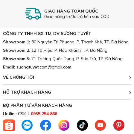
Không bán chăn ga gối đệm chất lượng kém, hàng giả,
GIAO HÀNG TOÀN QUỐC
hàng nhái.
Giao hàng trước trả tiền sau COD
Đảm bảo nguồn nguyên liệu tốt và thân thiện nhất với
khách hàng.
CÔNG TY TNHH SX-TM-DV SƯƠNG TUYẾT
Cam kết giá chăn ga gối đệm luôn cạnh tranh tốt nhất
Showroom 1:
80 Nguyễn Tri Phương, P. Thanh Khê, TP. Đà Nẵng
thị trường.
Showroom 2:
12 Tô Hiệu, P. Hòa Khánh, TP. Đà Nẵng
Luôn giao hàng đúng hẹn và đúng thời gian đã ghi
Showroom 3:
71 Trương Quốc Dụng, P. Sơn Trà, TP. Đà Nẵng
trong hợp đồng.
Email:
suongtuyet.com@gmail.com
Luôn có đội ngũ nhân viên sẵn sàng hỗ trợ tư vấn.
VỀ CHÚNG TÔI
Trên đây là thông tin về sản phẩm
Chăn ga cotton Hàn
Quốc nhập 089
- Ngoài ra còn rất nhiều mẫu mã khác,
HỖ TRỢ KHÁCH HÀNG
mời quý khách hàng cùng ghé xem và trải nghiệm tại cửa
hàng của chúng tôi nhé!
BỘ PHẬN TƯ VẤN KHÁCH HÀNG
Hotline CSKH:
0935.254.866
📞Hotline:
0935.254.866
📍 Showroom1: 80 Nguyễn Tri Phương, phường
Thanh Khê, TP. Đà Nẵng