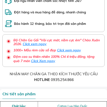
Đội ngũ nhân viên chăm sóc nhiệt tình 24/7
Đặt hàng và mua hàng đễ dàng, nhanh chóng
Bảo hành 12 tháng, bảo trì trọn đời sản phẩm
Bộ Chăn Ga Gối "Vải cực mát, nằm cực êm" Chào Xuân
2026.
Click xem ngay
1000+ Mẫu rèm cửa sổ đẹp
Click xem ngay
Đệm cao su thiên nhiên 100% Chỉ 4 triệu đồng, tặng
quà 7 món
Click Xem ngay
NHẬN MAY CHĂN GA THEO KÍCH THƯỚC YÊU CẦU
HOTLINE
0935.254.866
Chi tiết sản phẩm
Chất liệu:
Cotton Lụa Hàn Quốc