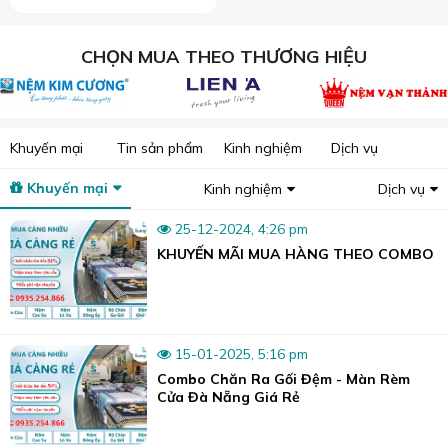
CHỌN MUA THEO THƯƠNG HIỆU
Khuyến mại
Tin sản phẩm
Kinh nghiệm
Dịch vụ
Khuyến mại
Kinh nghiệm
Dịch vụ
25-12-2024, 4:26 pm
KHUYẾN MÃI MUA HÀNG THEO COMBO
15-01-2025, 5:16 pm
Combo Chăn Ra Gối Đệm - Màn Rèm
Tại Sương Tuyết có đầy đủ các mẫu chăn ga để lựa chọn.
Cửa Đà Nẵng Giá Rẻ