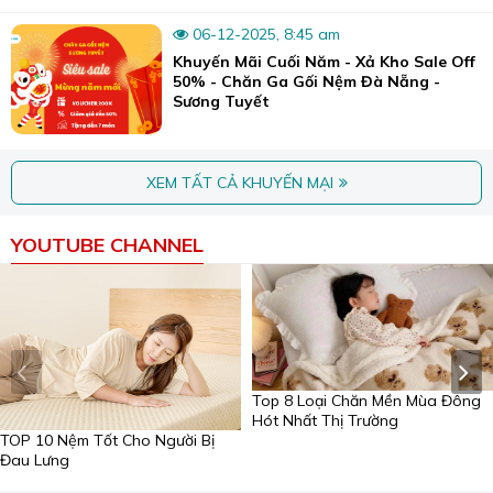
06-12-2025, 8:45 am
Khuyến Mãi Cuối Năm - Xả Kho Sale Off
50% - Chăn Ga Gối Nệm Đà Nẵng -
Sương Tuyết
XEM TẤT CẢ KHUYẾN MẠI
YOUTUBE CHANNEL
Bên cạnh đó, nơi đây cũng chuyên may rèm, nệm ghế, các vật
dụng chăn ga gối.
Đặc biệt, đây là cửa hàng chuyên may đo trực tiếp theo
yêu cầu của khách hàng với máy may hiện đại, nhân lực
Top 8 Loại Chăn Mền Mùa Đông
Hót Nhất Thị Trường
có kinh nghiệm, sẵn sàng đáp ứng các nhu cầu đặt hàng
TOP 10 Nệm Tốt Cho Người Bị
từ các dòng chăn mền đại trà đến cao cấp.
Đau Lưng
Sương Tuyết cam kết với khách hàng: