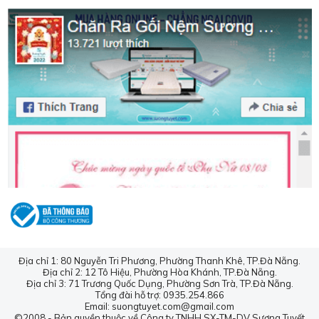
📍 Showroom2: 12 Tô Hiệu, phường Hòa Khánh, TP.
Đà Nẵng
📍 Showroom3: 71 Trương Quốc Dụng, phường Sơn
Trà, TP. Đà Nẵng
🌐Website:
suongtuyet.com
Địa chỉ 1: 80 Nguyễn Tri Phương, Phường Thanh Khê, TP.Đà Nẵng.
Địa chỉ 2: 12 Tô Hiệu, Phường Hòa Khánh, TP.Đà Nẵng.
Địa chỉ 3: 71 Trương Quốc Dụng, Phường Sơn Trà, TP.Đà Nẵng.
Tổng đài hỗ trợ: 0935.254.866
Email: suongtuyet.com@gmail.com
©2008 - Bản quyền thuộc về Công ty TNHH SX-TM-DV Sương Tuyết