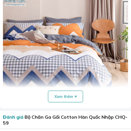
Xem thêm
Đánh giá
Bộ Chăn Ga Gối Cotton Hàn Quốc Nhập CHQ-
Mẫu chăn cotton luôn mang lại sự trẻ trung, sáng tạo.
59
Bộ drap được may từ cotton Hàn Quốc mềm mại,