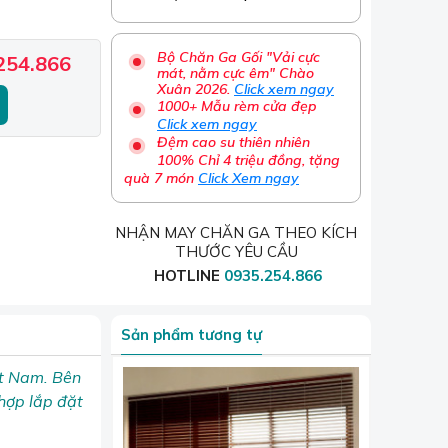
Bộ Chăn Ga Gối "Vải cực
254.866
mát, nằm cực êm" Chào
Xuân 2026.
Click xem ngay
1000+ Mẫu rèm cửa đẹp
Click xem ngay
Đệm cao su thiên nhiên
100% Chỉ 4 triệu đồng, tặng
quà 7 món
Click Xem ngay
NHẬN MAY CHĂN GA THEO KÍCH
THƯỚC YÊU CẦU
HOTLINE
0935.254.866
Sản phẩm tương tự
ệt Nam. Bên
hợp lắp đặt