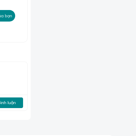
ủa bạn
 nước Việt
bộ màn trở
ó, mỗi một
ng nhiều dây
bình luận
 chất liệu
 khách hàng