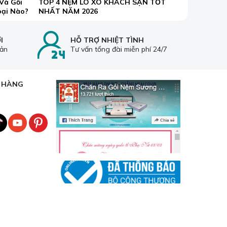
Và Gối
TOP 4 NỆM LÒ XO KHÁCH SẠN TỐT
oại Nào?
NHẤT NĂM 2026
I
HỖ TRỢ NHIỆT TÌNH
oản
Tư vấn tổng đài miễn phí 24/7
cạnh đó,
cùng với đó
H HÀNG