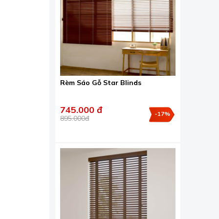
Rèm Sáo Gỗ Star Blinds
745.000 đ
-17%
895.000đ