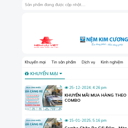
Sản phẩm đang được cập nhật.....
Khuyến mại
Tin sản phẩm
Dịch vụ
Kinh nghiệm
KHUYẾN MẠI
25-12-2024, 4:26 pm
KHUYẾN MÃI MUA HÀNG THEO
COMBO
15-01-2025, 5:16 pm
Combo Chăn Ra Gối Đệm - Màn