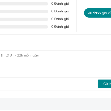
0 Đánh giá
0 Đánh giá
Gửi đánh giá c
0 Đánh giá
0 Đánh giá
hợp để làm
mành tre trang trí tết, che nắng, mành tre che bàn thờ...
trong những sản phẩm lưu giữ cái hồn, cái chất, tinh hoa của
àng và quá trình gia công nan tre chuyên nghiệp đã giúp cho 
g lại sự tươi mát, nhẹ nhàng cho không gian bài trí. Trong đ
ác đường đan vô cùng đều đặn, kết nối chặt chẽ với nhau bằ
Gửi 
giữa phong cách cổ điển và hiện đại, là dòng rèm cửa sử dụng
h
rèm gỗ
thì rèm tre đang trở thành xu hướng được rất nhiều
giá mành tre, trúc năm 2023