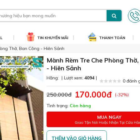
AL
TIN KHUYẾN MÃI
THANH TOÁN
òng Thờ, Ban Công - Hiên Sảnh
Mành Rèm Tre Che Phòng Thờ,
- Hiên Sảnh
Hãng:
|
Lượt xem:
4094
|
0 đánh 
170.000đ
250.000đ
(-32%)
Tình trạng:
Còn hàng
MUA NGAY
Giao Tận Nơi Hoặc Nhận Tại Cửa Hà
THÊM VÀO GIỎ HÀNG