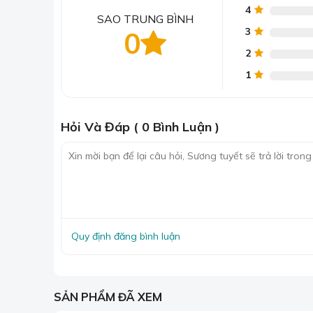
4
SAO TRUNG BÌNH
3
0
2
1
Hỏi Và Đáp ( 0 Bình Luận )
Giá mành tre cũng tương đối rẻ, phù 
Thật không ngoa khi nói rằng rèm cửa tre là một 
hiện nay. Với chất liệu tre được tuyển chọn kỹ c
nên tinh tế. Nó mang vể đẹp
mộc mạc, giản dị cùn
nan tre (thanh tre)
đều được mài dũa tỉ mỉ cùng c
buộc chắc chắn.
Quy định đăng bình luận
Hiện nay,
màn cửa tre
là sự giao thoa hoàn hảo 
truyền thống thân thiện nhất hiện nay, bên cạn
quan tâm, yêu thích.
SẢN PHẨM ĐÃ XEM
Bảng 