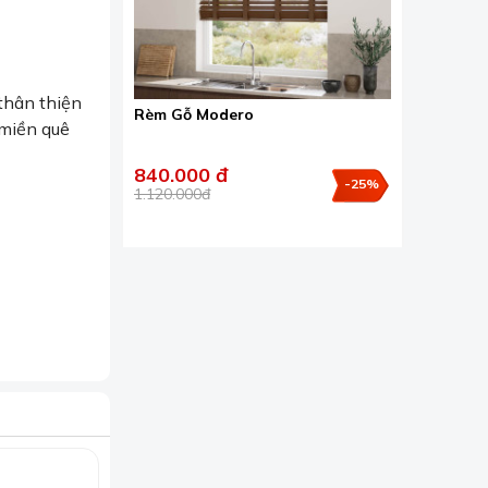
 thân thiện
Rèm Gỗ Modero
 miền quê
840.000 đ
-25%
1.120.000đ