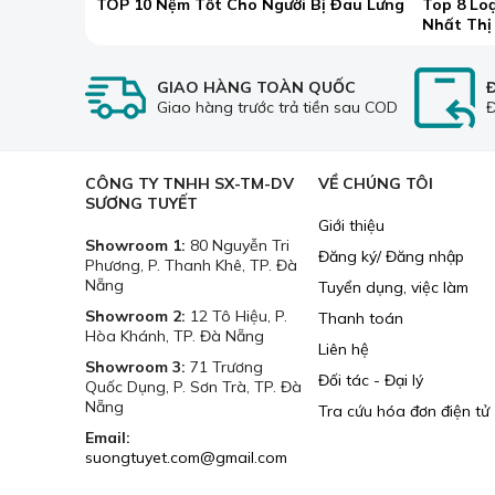
TOP 10 Nệm Tốt Cho Người Bị Đau Lưng
Top 8 Lo
Nhất Thị
GIAO HÀNG TOÀN QUỐC
Giao hàng trước trả tiền sau COD
Đ
Công dụng của mành tre
Mành tre che nắng
rất hiệu quả, độ bền cao cù
nhiều nơi cũng sử dụng
mành rèm tre trang trí 
CÔNG TY TNHH SX-TM-DV
VỀ CHÚNG TÔI
thường là những phụ kiện như tranh vẽ, câu đối, ả
SƯƠNG TUYẾT
Giới thiệu
Showroom 1:
80 Nguyễn Tri
Đăng ký/ Đăng nhập
Phương, P. Thanh Khê, TP. Đà
Nẵng
Tuyển dụng, việc làm
Showroom 2:
12 Tô Hiệu, P.
Thanh toán
Hòa Khánh, TP. Đà Nẵng
Liên hệ
Showroom 3:
71 Trương
Đối tác - Đại lý
Quốc Dụng, P. Sơn Trà, TP. Đà
Nẵng
Tra cứu hóa đơn điện tử
Email:
suongtuyet.com@gmail.com