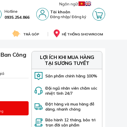
Ngôn ngữ:
Hotline
Tài khoản
Đăng nhập
/
Đăng ký
0935.254.866
TRẢ GÓP
HỆ THỐNG SHOWROOM
 Ban Công
LỢI ÍCH KHI MUA HÀNG
TẠI SƯƠNG TUYẾT
giá
Sản phẩm chính hãng 100%
Đội ngũ nhân viên chăm sóc
nhiệt tình 24/7
Đặt hàng và mua hàng đễ
dàng, nhanh chóng
ng
Bảo hành 12 tháng, bảo trì
trọn đời sản phẩm