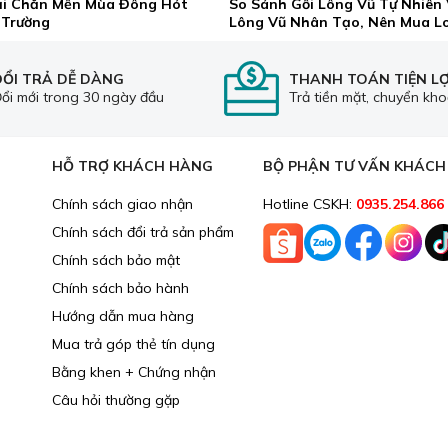
ại Chăn Mền Mùa Đông Hót
So Sánh Gối Lông Vũ Tự Nhiên 
 Trường
Lông Vũ Nhân Tạo, Nên Mua L
ĐỔI TRẢ DỄ DÀNG
THANH TOÁN TIỆN LỢ
ổi mới trong 30 ngày đầu
Trả tiền mặt, chuyển kh
ng màu sắc nhã nhặn nên được nhiều gia đình yêu thích. Bên 
tết
, decor và tạo điểm nhấn cho các quán ăn, nhà hàng... Đi 
HỖ TRỢ KHÁCH HÀNG
BỘ PHẬN TƯ VẤN KHÁC
nh tết... rất bắt mắt và sinh động.
Chính sách giao nhận
Hotline CSKH:
0935.254.866
Chính sách đổi trả sản phẩm
Chính sách bảo mật
Chính sách bảo hành
Hướng dẫn mua hàng
Mua trả góp thẻ tín dụng
Bằng khen + Chứng nhận
Câu hỏi thường gặp