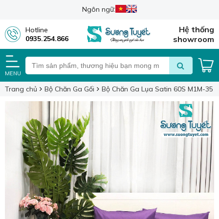
Ngôn ngữ:
Hệ thống
Hotline
0935.254.866
showroom
MENU
Trang chủ
Bộ Chăn Ga Gối
Bộ Chăn Ga Lụa Satin 60S M1M-35