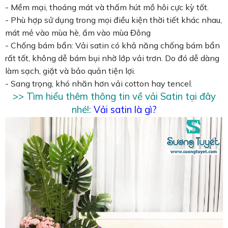
- Mềm mại, thoáng mát và thấm hút mồ hôi cực kỳ tốt.
- Phù hợp sử dụng trong mọi điều kiện thời tiết khác nhau,
mát mẻ vào mùa hè, ấm vào mùa Đông
- Chống bám bẩn: Vải satin có khả năng chống bám bẩn
rất tốt, không dễ bám bụi nhờ lớp vải trơn. Do đó dễ dàng
làm sạch, giặt và bảo quản tiện lợi.
- Sang trọng, khó nhăn hơn vải cotton hay tencel.
>> Tìm hiểu thêm thông tin về vải Satin tại đây
nhé!:
Vải satin là gì?