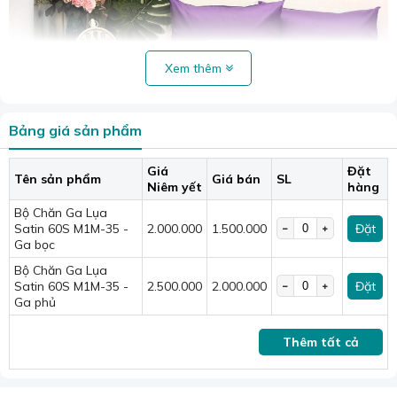
Xem thêm
Bảng giá sản phẩm
Giá
Đặt
Tên sản phẩm
Giá bán
SL
Niêm yết
hàng
Bộ Chăn Ga Lụa
Satin 60S M1M-35 -
2.000.000
1.500.000
Đặt
Ga bọc
Bộ Chăn Ga Lụa
Satin 60S M1M-35 -
2.500.000
2.000.000
Đặt
Ga phủ
Bộ Chăn Ga Lụa Satin 60S M1M-35
Thêm tất cả
Bộ sản phẩm bao gồm:
- 01 Drap (ga giường) phủ hoặc ga bọc theo yêu cầu
- 01 Chăn bông, ruột bông Polyester chắc chắn, an toàn