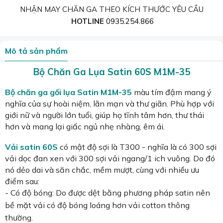
NHẬN MAY CHĂN GA THEO KÍCH THƯỚC YÊU CẦU
HOTLINE
0935.254.866
Mô tả sản phẩm
Bộ Chăn Ga Lụa Satin 60S M1M-35
Bộ chăn ga gối lụa Satin
M1M-35
màu tím đậm mang ý
nghĩa của sự hoài niệm, lãn mạn và thư giãn. Phù hợp với
giới nữ và người lớn tuổi, giúp họ tĩnh tâm hơn, thư thái
hơn và mang lại giấc ngủ nhẹ nhàng, êm ái.
Vải satin 60S
có mật độ sợi là T300 - nghĩa là có 300 sợi
vải dọc đan xen với 300 sợi vải ngang/1 ich vuông. Do đó
nó dẻo dai và săn chắc, mềm mượt, cùng với nhiều ưu
điểm sau:
- Có độ bóng: Do được dệt bằng phương pháp satin nên
bề mặt vải có độ bóng loáng hơn vải cotton thông
thường.