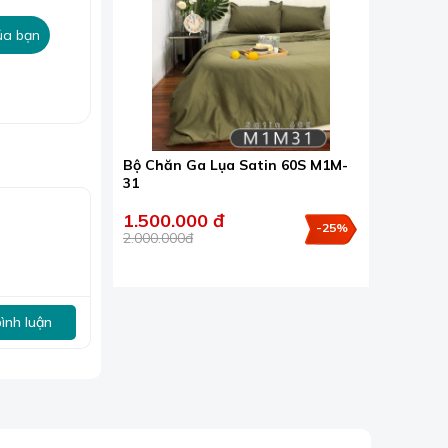
ủa bạn
ợc tạo ra
Bộ Chăn Ga Lụa Satin 60S M1M-
ạch.
31
g và yên tâm
1.500.000 đ
-25%
2.000.000đ
bình luận