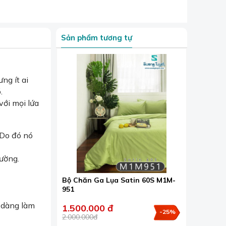
Sản phẩm tương tự
ng ít ai
.
với mọi lứa
 Do đó nó
ường.
Bộ Chăn Ga Lụa Satin 60S M1M-
951
 dàng làm
1.500.000 đ
-25%
2.000.000đ