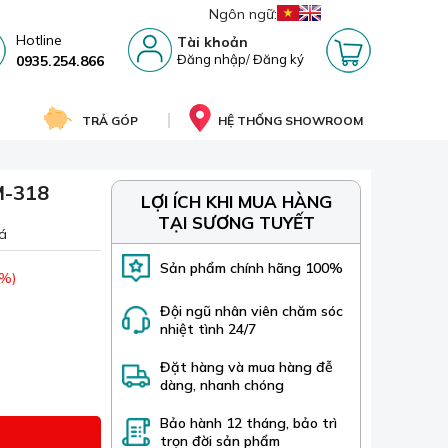
Ngôn ngữ:
Hotline
Tài khoản
Đăng nhập
/
Đăng ký
0935.254.866
TRẢ GÓP
HỆ THỐNG SHOWROOM
M-318
LỢI ÍCH KHI MUA HÀNG
TẠI SƯƠNG TUYẾT
á
Sản phẩm chính hãng 100%
 %)
Đội ngũ nhân viên chăm sóc
nhiệt tình 24/7
Đặt hàng và mua hàng đễ
dàng, nhanh chóng
Bảo hành 12 tháng, bảo trì
trọn đời sản phẩm