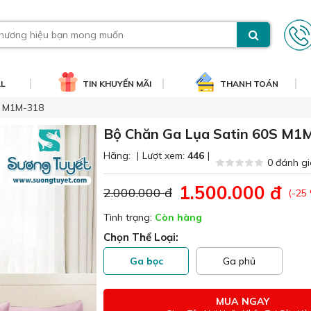
AL
TIN KHUYẾN MÃI
THANH TOÁN
S M1M-318
Bộ Chăn Ga Lụa Satin 60S M1
Hãng:
|
Lượt xem:
446
|
0 đánh gi
1.500.000 đ
2.000.000 đ
(-25
Tình trạng:
Còn hàng
Chọn Thể Loại:
Ga bọc
Ga phủ
MUA NGAY