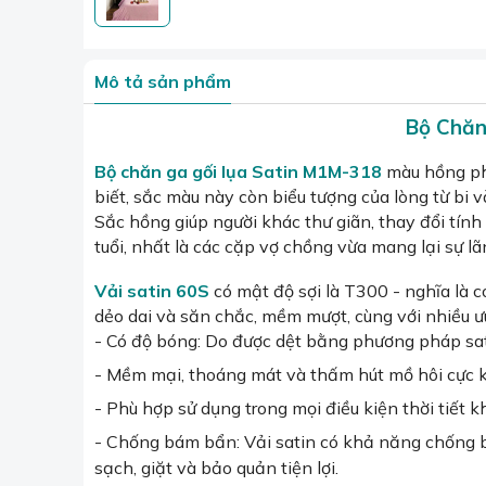
Mô tả sản phẩm
Bộ Chăn
Bộ chăn ga gối lụa Satin
M1M-318
màu hồng phấ
biết, sắc màu này còn biểu tượng của lòng từ bi v
Sắc hồng giúp người khác thư giãn, thay đổi tính
tuổi, nhất là các cặp vợ chồng vừa mang lại sự 
Vải satin 60S
có mật độ sợi là T300 - nghĩa là c
dẻo dai và săn chắc, mềm mượt, cùng với nhiều ư
- Có độ bóng: Do được dệt bằng phương pháp sat
- Mềm mại, thoáng mát và thấm hút mồ hôi cực k
- Phù hợp sử dụng trong mọi điều kiện thời tiế
- Chống bám bẩn: Vải satin có khả năng chống b
sạch, giặt và bảo quản tiện lợi.