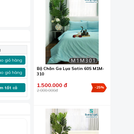
g
o giỏ hàng
Bộ Chăn Ga Lụa Satin 60S M1M-
o giỏ hàng
310
1.500.000 đ
m tất cả
-25%
2.000.000đ