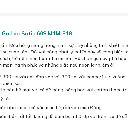
 Ga Lụa Satin 60S M1M-318
n. Màu hồng mang trong mình sự nhẹ nhàng tinh khiết, như
à sự quan tâm. Đối với hồng nhạt, ý nghĩa này sẽ càng hiện rõ
 cách, trở nên hiền hòa, nhu mì hơn. Bộ chăn ga này phù hợp 
lãn mạn, hạnh phúc và những giấc ngủ ngon lành, êm ái.
ó 300 sợi vải dọc đan xen với 300 sợi vải ngang/1 ich vuông.
u điểm sau:
in nên bề mặt vải có độ bóng loáng hơn vải cotton thông th
ỳ tốt.
t khác nhau, mát mẻ vào mùa hè, ấm vào mùa Đông
ám bẩn rất tốt, không dễ bám bụi nhờ lớp vải trơn. Do đó dễ