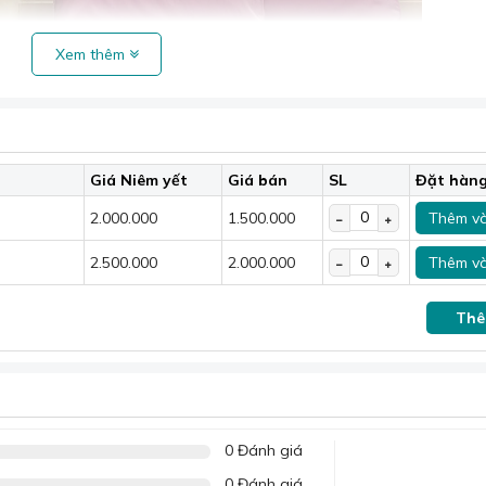
Xem thêm
Giá Niêm yết
Giá bán
SL
Đặt hàn
2.000.000
1.500.000
Thêm và
2.500.000
2.000.000
Thêm và
Thê
0 Đánh giá
ăn Ga Lụa Satin 60S M1M-318
0 Đánh giá