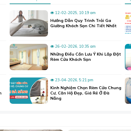
12-02-2025, 10:19 am
Hướng Dẫn Quy Trình Trải Ga
Giường Khách Sạn Chi Tiết Nhất
26-02-2026, 10:35 am
Những Điều Cần Lưu Ý Khi Lắp Đặt
Rèm Cửa Khách Sạn
23-04-2026, 5:21 pm
nhiên dùng mát mẻ quanh năm, suôn mượt, êm ái.
Kinh Nghiệm Chọn Rèm Cửa Chung
m
Cư, Căn Hộ Đẹp, Giá Rẻ Ở Đà
Nẵng
 hiệu chăn ga lụa cao cấp này còn có hàng chục mẫu trơn đơ
ái lựa chọn để tìm được màu sắc phù hợp.
 hiện đại, tinh vi, thuộc phân khúc cao cấp hơn so với cotto