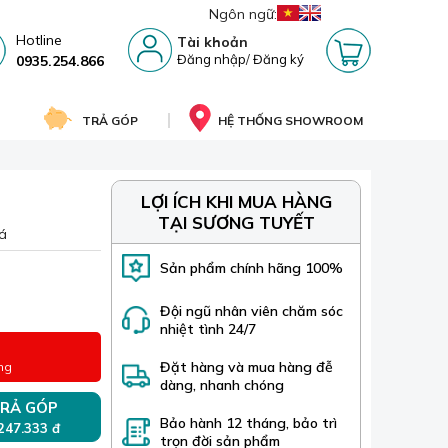
Ngôn ngữ:
Hotline
Tài khoản
Đăng nhập
/
Đăng ký
0935.254.866
TRẢ GÓP
HỆ THỐNG SHOWROOM
LỢI ÍCH KHI MUA HÀNG
TẠI SƯƠNG TUYẾT
á
Sản phẩm chính hãng 100%
Đội ngũ nhân viên chăm sóc
nhiệt tình 24/7
Đặt hàng và mua hàng đễ
ng
dàng, nhanh chóng
RẢ GÓP
Bảo hành 12 tháng, bảo trì
 247.333 đ
trọn đời sản phẩm