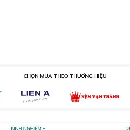
nhiệt độ tự nhiên, giúp bạn ấm áp vào mùa đông và mát mẻ 
ông gây kích ứng da, phù hợp với mọi loại da, kể cả da nhạy c
 bẩy tự nhiên, mang đến vẻ sang trọng và đẳng cấp cho khô
CHỌN MUA THEO THƯƠNG HIỆU
KINH NGHIỆM
D