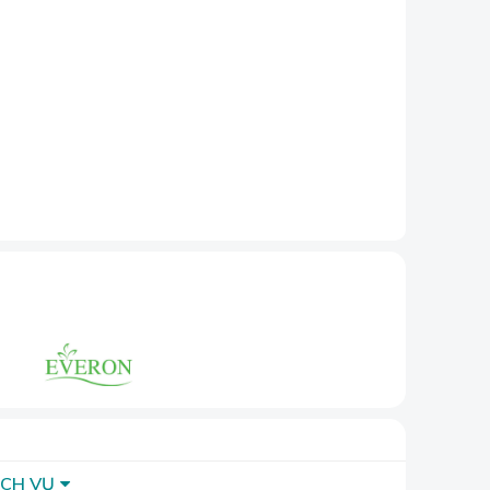
vào mùa hè.
ảm.
ng gian
ỊCH VỤ