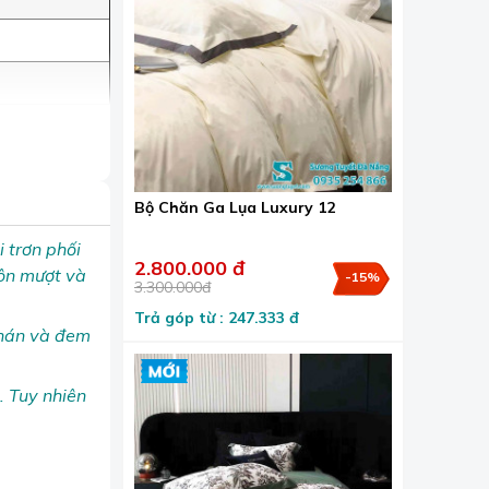
Bộ Chăn Ga Lụa Luxury 12
i trơn phối
2.800.000 đ
uôn mượt và
-15%
3.300.000đ
Trả góp từ : 247.333 đ
chán và đem
. Tuy nhiên