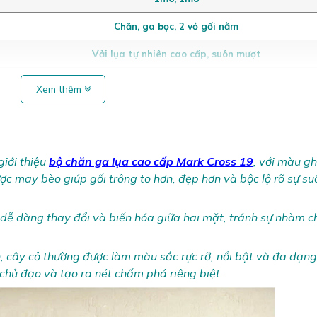
Chăn, ga bọc, 2 vỏ gối nằm
Vải lụa tự nhiên cao cấp, suôn mượt
Xem thêm
iới thiệu
bộ
chăn ga lụa cao cấp Mark Cross 19
, với màu gh
c may bèo giúp gối trông to hơn, đẹp hơn và bộc lộ rõ sự s
 dễ dàng thay đổi và biến hóa giữa hai mặt, tránh sự nhàm 
, cây cỏ thường được làm màu sắc rực rỡ, nổi bật và đa dạng
chủ đạo và tạo ra nét chấm phá riêng biệt.