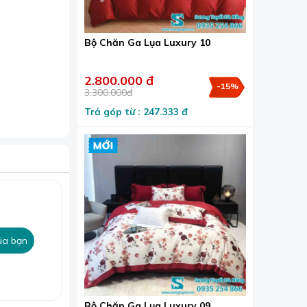
Bộ Chăn Ga Lụa Luxury 10
2.800.000 đ
-15%
3.300.000đ
ng cho người
Trả góp từ : 247.333 đ
dành cho
logo thương
ủa bạn
Bộ Chăn Ga Lụa Luxury 09