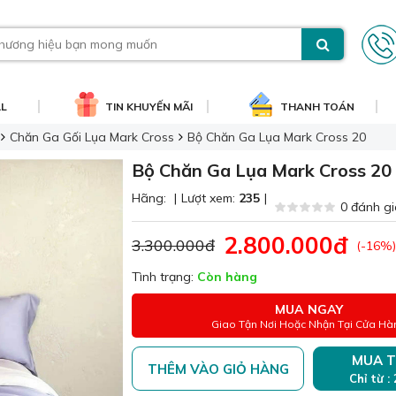
AL
TIN KHUYẾN MÃI
THANH TOÁN
Chăn Ga Gối Lụa Mark Cross
Bộ Chăn Ga Lụa Mark Cross 20
Bộ Chăn Ga Lụa Mark Cross 20
Hãng:
|
Lượt xem:
235
|
0 đánh gi
2.800.000đ
3.300.000đ
(-16%)
Tình trạng:
Còn hàng
MUA NGAY
Giao Tận Nơi Hoặc Nhận Tại Cửa Hà
MUA T
THÊM VÀO GIỎ HÀNG
Chỉ từ :