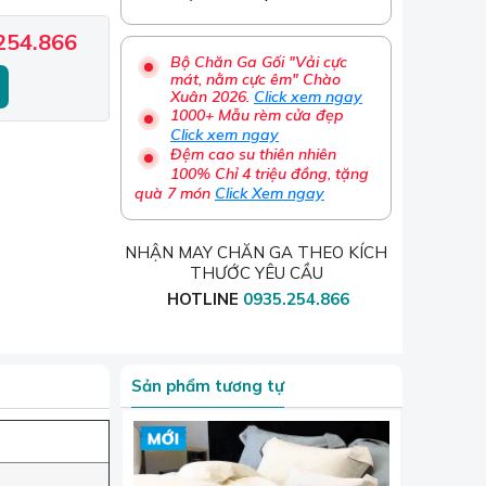
254.866
Bộ Chăn Ga Gối "Vải cực
mát, nằm cực êm" Chào
Xuân 2026.
Click xem ngay
1000+ Mẫu rèm cửa đẹp
Click xem ngay
Đệm cao su thiên nhiên
100% Chỉ 4 triệu đồng, tặng
quà 7 món
Click Xem ngay
NHẬN MAY CHĂN GA THEO KÍCH
THƯỚC YÊU CẦU
HOTLINE
0935.254.866
Sản phẩm tương tự