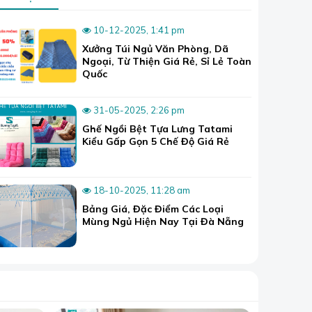
10-12-2025, 1:41 pm
Xưởng Túi Ngủ Văn Phòng, Dã
Ngoại, Từ Thiện Giá Rẻ, Sỉ Lẻ Toàn
Quốc
31-05-2025, 2:26 pm
Ghế Ngồi Bệt Tựa Lưng Tatami
Kiểu Gấp Gọn 5 Chế Độ Giá Rẻ
18-10-2025, 11:28 am
Bảng Giá, Đặc Điểm Các Loại
Mùng Ngủ Hiện Nay Tại Đà Nẵng
n săc hoặc
n hay cotton