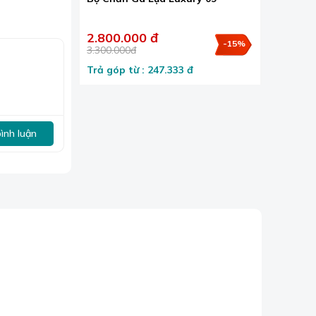
2.800.000 đ
-15%
3.300.000đ
Trả góp từ : 247.333 đ
bình luận
n thư giãn
tưởng cho cơ