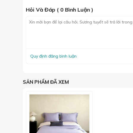
Hỏi Và Đáp ( 0 Bình Luận )
Quy định đăng bình luận
SẢN PHẨM ĐÃ XEM
Sản 
Ưu điểm của chất liệu lụa Mark Cross
Mềm mại và êm ái
:
Lụa có cấu trúc sợi siêu nh
và dễ dàng đi vào giấc ngủ.
Thoáng khí và hút ẩm
:
Lụa có khả năng thoáng
thể trong suốt đêm ngủ.