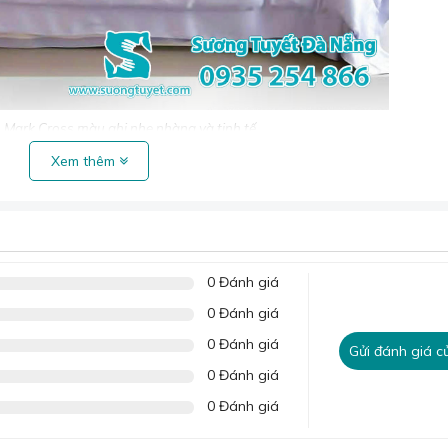
Mark Cross màu ghi nhẹ nhàng và tinh tế.
g cần thiết cho giấc ngủ mà còn là món quà ý nghĩa dành tặ
Xem thêm
y sẽ là món quà thể hiện sự quan tâm và trân trọng của bạn 
n dán màu đen, chữ vàng được may trên thành. Cùng với đó, 
0 Đánh giá
ra điểm nhấn khác biệt và riêng biệt.
0 Đánh giá
ưu tập tại đây:
Bộ chăn ga lụa Mark Cross
0 Đánh giá
Gửi đánh giá c
0 Đánh giá
0 Đánh giá