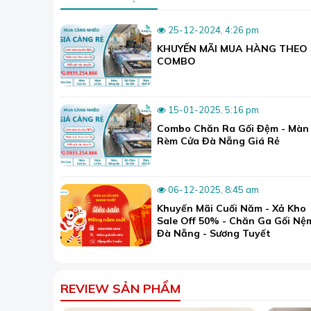
25-12-2024, 4:26 pm
KHUYẾN MÃI MUA HÀNG THEO
COMBO
15-01-2025, 5:16 pm
Combo Chăn Ra Gối Đệm - Màn
Rèm Cửa Đà Nẵng Giá Rẻ
06-12-2025, 8:45 am
Chất liệu lụa tự 
Khuyến Mãi Cuối Năm - Xả Kho
Sale Off 50% - Chăn Ga Gối Nệ
Bộ sưu tập 999+ màu sắc Mark Cross
Đà Nẵng - Sương Tuyết
Bên cạnh những bộ họa tiết như trên thì thương
họa tiết đa dạng khác. Do đó bạn có thể thoải m
Trong đó, tất cả đều được sản xuất với công nghệ
REVIEW SẢN PHẨM
pha lụa.