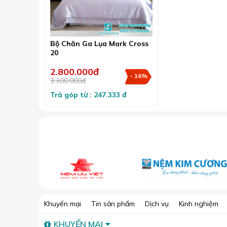
Điều hòa nhiệt độ
:
Lụa có khả năng điều hòa 
An toàn cho da
:
Lụa là chất liệu tự nhiên, kh
Sang trọng và đẳng cấp
:
Lụa có vẻ đẹp bóng
Bộ Chăn Ga Lụa Mark Cross
phòng ngủ.
20
2.800.000đ
- 16%
3.300.000đ
Trả góp từ : 247.333 đ
Khuyến mại
Tin sản phẩm
Dịch vụ
Kinh nghiệm
KHUYẾN MẠI